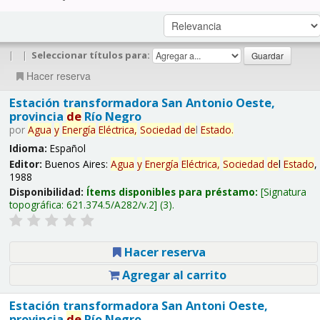
|
|
Seleccionar títulos para:
Hacer reserva
Estación transformadora San Antonio Oeste,
provincia
de
Río Negro
por
Agua
y
Energía
Eléctrica,
Sociedad
de
l
Estado
.
Idioma:
Español
Editor:
Buenos Aires:
Agua
y
Energía
Eléctrica,
Sociedad
de
l
Estado
,
1988
Disponibilidad:
Ítems disponibles para préstamo:
Signatura
topográfica:
621.374.5/A282/v.2
(3).
Hacer reserva
Agregar al carrito
Estación transformadora San Antoni Oeste,
provincia
de
Río Negro