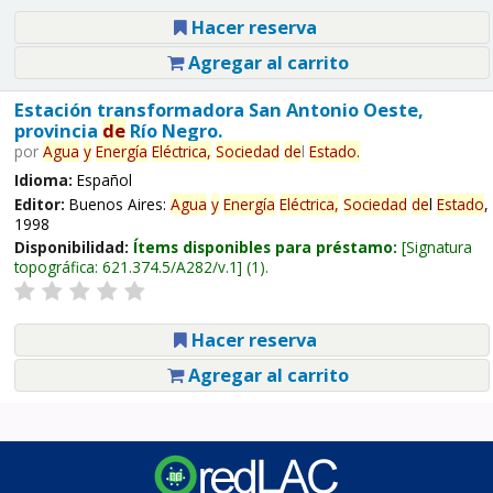
Hacer reserva
Agregar al carrito
Estación transformadora San Antonio Oeste,
provincia
de
Río Negro.
por
Agua
y
Energía
Eléctrica,
Sociedad
de
l
Estado
.
Idioma:
Español
Editor:
Buenos Aires:
Agua
y
Energía
Eléctrica,
Sociedad
de
l
Estado
,
1998
Disponibilidad:
Ítems disponibles para préstamo:
Signatura
topográfica:
621.374.5/A282/v.1
(1).
Hacer reserva
Agregar al carrito