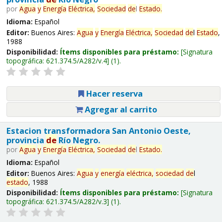
por
Agua
y
Energía
Eléctrica,
Sociedad
de
l
Estado
.
Idioma:
Español
Editor:
Buenos Aires:
Agua
y
Energía
Eléctrica,
Sociedad
de
l
Estado
,
1988
Disponibilidad:
Ítems disponibles para préstamo:
Signatura
topográfica:
621.374.5/A282/v.4
(1).
Hacer reserva
Agregar al carrito
Estacion transformadora San Antonio Oeste,
provincia
de
Río Negro.
por
Agua
y
Energía
Eléctrica,
Sociedad
de
l
Estado
.
Idioma:
Español
Editor:
Buenos Aires:
Agua
y
energía
eléctrica,
sociedad
de
l
estado
, 1988
Disponibilidad:
Ítems disponibles para préstamo:
Signatura
topográfica:
621.374.5/A282/v.3
(1).