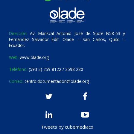
Dirección:
Av. Mariscal Antonio José de Sucre N58-63 y
Fernández Salvador Edif. Olade – San Carlos, Quito –
Ecuador.
Web:
www.olade.org
Teléfono:
(593 2) 259 8122 / 2598 280
Correo:
centro.documentacion@olade.org
Tweets by cubemediaco