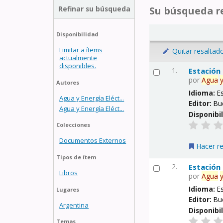
Refinar su búsqueda
Su búsqueda re
Disponibilidad
Limitar a ítems
Quitar resaltad
actualmente
disponibles.
1.
Estación
por
Agua
Autores
Idioma:
E
Agua y Energía Eléct...
Editor:
Bu
Agua y Energía Eléct...
Disponibi
Colecciones
Documentos Externos
Hacer r
Tipos de ítem
2.
Estación
Libros
por
Agua
Idioma:
E
Lugares
Editor:
Bu
Argentina
Disponibi
Temas