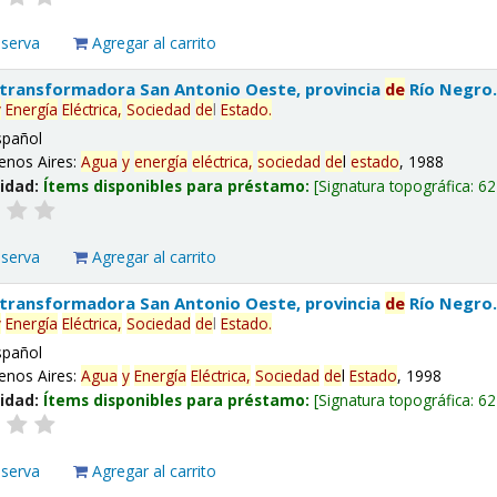
eserva
Agregar al carrito
 transformadora San Antonio Oeste, provincia
de
Río Negro
y
Energía
Eléctrica,
Sociedad
de
l
Estado
.
spañol
enos Aires:
Agua
y
energía
eléctrica,
sociedad
de
l
estado
, 1988
lidad:
Ítems disponibles para préstamo:
Signatura topográfica:
62
eserva
Agregar al carrito
 transformadora San Antonio Oeste, provincia
de
Río Negro
y
Energía
Eléctrica,
Sociedad
de
l
Estado
.
spañol
enos Aires:
Agua
y
Energía
Eléctrica,
Sociedad
de
l
Estado
, 1998
lidad:
Ítems disponibles para préstamo:
Signatura topográfica:
62
eserva
Agregar al carrito