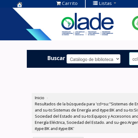
Carrito
Listas
Centro de
Documentación
OLADE -
Buscar
Inicio
›
Resultados de la búsqueda para 'ccl=su:"Sistemas de E
and su-to:Sistemas de Energía and itype:BK and su-to:Si
Sociedad del Estado and su-to:Equipos y Accesorios and
Energía Eléctrica, Sociedad del Estado. and su-geo:Arge
itype:BK and itype:BK'