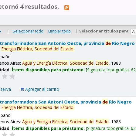
tornó 4 resultados.
|
Seleccionar todo
Limpiar todo
|
Seleccionar títulos para:
o
 transformadora San Antonio Oeste, provincia
de
Río Negro
y
Energía
Eléctrica,
Sociedad
de
l
Estado
.
spañol
enos Aires:
Agua
y
Energía
Eléctrica,
Sociedad
de
l
Estado
, 1988
lidad:
Ítems disponibles para préstamo:
Signatura topográfica:
62
eserva
Agregar al carrito
 transformadora San Antoni Oeste, provincia
de
Río Negro
y
Energía
Eléctrica,
Sociedad
de
l
Estado
.
spañol
enos Aires:
Agua
y
Energía
Eléctrica,
Sociedad
de
l
Estado
, 1988
lidad:
Ítems disponibles para préstamo:
Signatura topográfica:
62