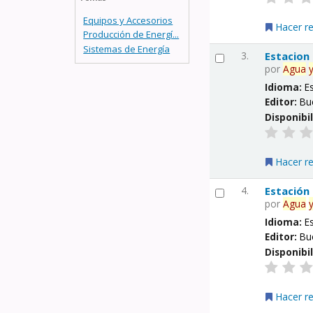
Equipos y Accesorios
Hacer r
Producción de Energí...
Sistemas de Energía
3.
Estacion
por
Agua
Idioma:
E
Editor:
Bu
Disponibi
Hacer r
4.
Estación
por
Agua
Idioma:
E
Editor:
Bu
Disponibi
Hacer r