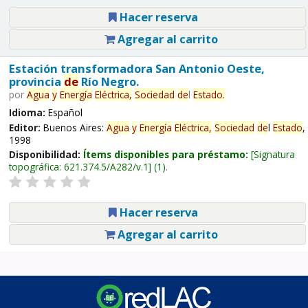
Hacer reserva
Agregar al carrito
Estación transformadora San Antonio Oeste,
provincia
de
Río Negro.
por
Agua
y
Energía
Eléctrica,
Sociedad
de
l
Estado
.
Idioma:
Español
Editor:
Buenos Aires:
Agua
y
Energía
Eléctrica,
Sociedad
de
l
Estado
,
1998
Disponibilidad:
Ítems disponibles para préstamo:
Signatura
topográfica:
621.374.5/A282/v.1
(1).
Hacer reserva
Agregar al carrito