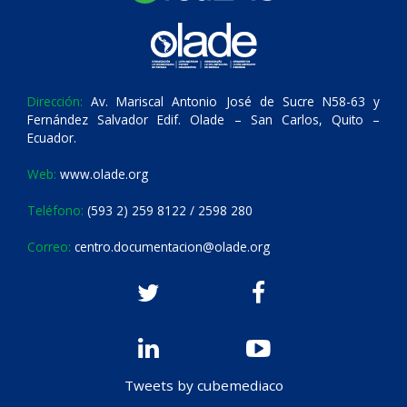
Dirección:
Av. Mariscal Antonio José de Sucre N58-63 y
Fernández Salvador Edif. Olade – San Carlos, Quito –
Ecuador.
Web:
www.olade.org
Teléfono:
(593 2) 259 8122 / 2598 280
Correo:
centro.documentacion@olade.org
Tweets by cubemediaco