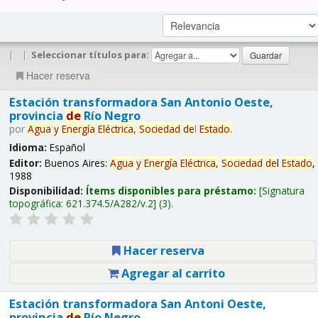
|
|
Seleccionar títulos para:
Hacer reserva
Estación transformadora San Antonio Oeste,
provincia
de
Río Negro
por
Agua
y
Energía
Eléctrica,
Sociedad
de
l
Estado
.
Idioma:
Español
Editor:
Buenos Aires:
Agua
y
Energía
Eléctrica,
Sociedad
de
l
Estado
,
1988
Disponibilidad:
Ítems disponibles para préstamo:
Signatura
topográfica:
621.374.5/A282/v.2
(3).
Hacer reserva
Agregar al carrito
Estación transformadora San Antoni Oeste,
provincia
de
Río Negro