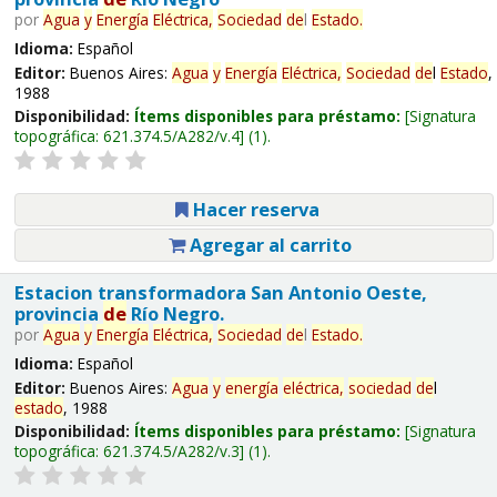
por
Agua
y
Energía
Eléctrica,
Sociedad
de
l
Estado
.
Idioma:
Español
Editor:
Buenos Aires:
Agua
y
Energía
Eléctrica,
Sociedad
de
l
Estado
,
1988
Disponibilidad:
Ítems disponibles para préstamo:
Signatura
topográfica:
621.374.5/A282/v.4
(1).
Hacer reserva
Agregar al carrito
Estacion transformadora San Antonio Oeste,
provincia
de
Río Negro.
por
Agua
y
Energía
Eléctrica,
Sociedad
de
l
Estado
.
Idioma:
Español
Editor:
Buenos Aires:
Agua
y
energía
eléctrica,
sociedad
de
l
estado
, 1988
Disponibilidad:
Ítems disponibles para préstamo:
Signatura
topográfica:
621.374.5/A282/v.3
(1).