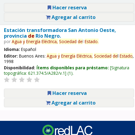
Hacer reserva
Agregar al carrito
Estación transformadora San Antonio Oeste,
provincia
de
Río Negro.
por
Agua
y
Energía
Eléctrica,
Sociedad
de
l
Estado
.
Idioma:
Español
Editor:
Buenos Aires:
Agua
y
Energía
Eléctrica,
Sociedad
de
l
Estado
,
1998
Disponibilidad:
Ítems disponibles para préstamo:
Signatura
topográfica:
621.374.5/A282/v.1
(1).
Hacer reserva
Agregar al carrito