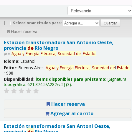
|
|
Seleccionar títulos para:
Hacer reserva
Estación transformadora San Antonio Oeste,
provincia
de
Río Negro
por
Agua
y
Energía
Eléctrica,
Sociedad
de
l
Estado
.
Idioma:
Español
Editor:
Buenos Aires:
Agua
y
Energía
Eléctrica,
Sociedad
de
l
Estado
,
1988
Disponibilidad:
Ítems disponibles para préstamo:
Signatura
topográfica:
621.374.5/A282/v.2
(3).
Hacer reserva
Agregar al carrito
Estación transformadora San Antoni Oeste,
provincia
de
Río Negro