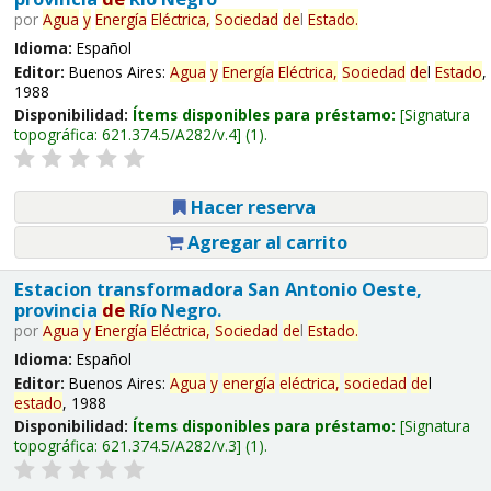
por
Agua
y
Energía
Eléctrica,
Sociedad
de
l
Estado
.
Idioma:
Español
Editor:
Buenos Aires:
Agua
y
Energía
Eléctrica,
Sociedad
de
l
Estado
,
1988
Disponibilidad:
Ítems disponibles para préstamo:
Signatura
topográfica:
621.374.5/A282/v.4
(1).
Hacer reserva
Agregar al carrito
Estacion transformadora San Antonio Oeste,
provincia
de
Río Negro.
por
Agua
y
Energía
Eléctrica,
Sociedad
de
l
Estado
.
Idioma:
Español
Editor:
Buenos Aires:
Agua
y
energía
eléctrica,
sociedad
de
l
estado
, 1988
Disponibilidad:
Ítems disponibles para préstamo:
Signatura
topográfica:
621.374.5/A282/v.3
(1).