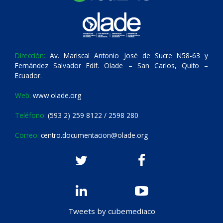
Dirección:
Av. Mariscal Antonio José de Sucre N58-63 y
Fernández Salvador Edif. Olade – San Carlos, Quito –
Ecuador.
Web:
www.olade.org
Teléfono:
(593 2) 259 8122 / 2598 280
Correo:
centro.documentacion@olade.org
Tweets by cubemediaco