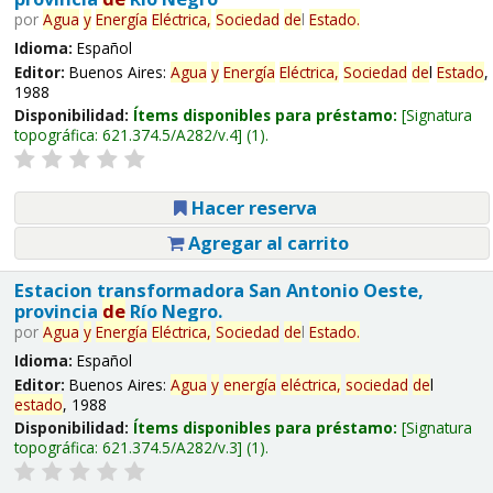
por
Agua
y
Energía
Eléctrica,
Sociedad
de
l
Estado
.
Idioma:
Español
Editor:
Buenos Aires:
Agua
y
Energía
Eléctrica,
Sociedad
de
l
Estado
,
1988
Disponibilidad:
Ítems disponibles para préstamo:
Signatura
topográfica:
621.374.5/A282/v.4
(1).
Hacer reserva
Agregar al carrito
Estacion transformadora San Antonio Oeste,
provincia
de
Río Negro.
por
Agua
y
Energía
Eléctrica,
Sociedad
de
l
Estado
.
Idioma:
Español
Editor:
Buenos Aires:
Agua
y
energía
eléctrica,
sociedad
de
l
estado
, 1988
Disponibilidad:
Ítems disponibles para préstamo:
Signatura
topográfica:
621.374.5/A282/v.3
(1).