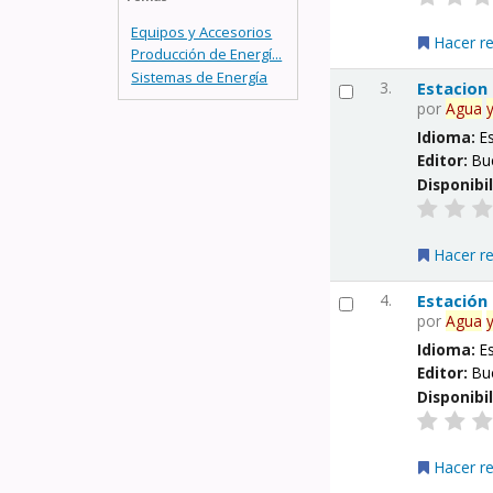
Equipos y Accesorios
Hacer r
Producción de Energí...
Sistemas de Energía
3.
Estacion
por
Agua
Idioma:
E
Editor:
Bu
Disponibi
Hacer r
4.
Estación
por
Agua
Idioma:
E
Editor:
Bu
Disponibi
Hacer r