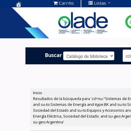
Carrito
Listas
Centro de
Documentación
OLADE -
Buscar
Inicio
›
Resultados de la búsqueda para 'ccl=su:"Sistemas de E
and su-to:Sistemas de Energía and itype:BK and su-to:Si
Sociedad del Estado and su-to:Equipos y Accesorios and
Energía Eléctrica, Sociedad del Estado. and su-geo:Arge
su-geo:Argentina'