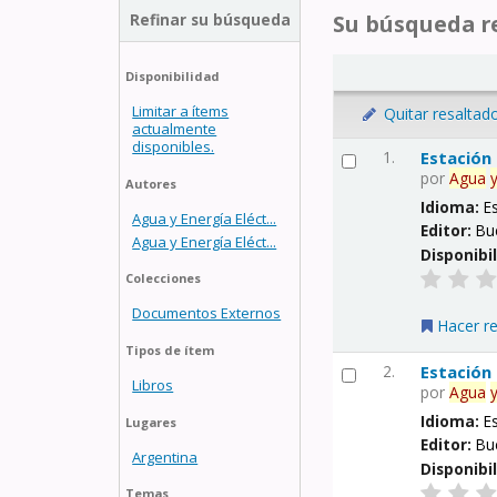
Refinar su búsqueda
Su búsqueda re
Disponibilidad
Limitar a ítems
Quitar resaltad
actualmente
disponibles.
1.
Estación
por
Agua
Autores
Idioma:
E
Agua y Energía Eléct...
Editor:
Bu
Agua y Energía Eléct...
Disponibi
Colecciones
Documentos Externos
Hacer r
Tipos de ítem
2.
Estación
Libros
por
Agua
Idioma:
E
Lugares
Editor:
Bu
Argentina
Disponibi
Temas