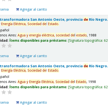
eserva
Agregar al carrito
 transformadora San Antonio Oeste, provincia
de
Río Negro
y
Energía
Eléctrica,
Sociedad
de
l
Estado
.
spañol
enos Aires:
Agua
y
energía
eléctrica,
sociedad
de
l
estado
, 1988
lidad:
Ítems disponibles para préstamo:
Signatura topográfica:
62
eserva
Agregar al carrito
 transformadora San Antonio Oeste, provincia
de
Río Negro
y
Energía
Eléctrica,
Sociedad
de
l
Estado
.
spañol
enos Aires:
Agua
y
Energía
Eléctrica,
Sociedad
de
l
Estado
, 1998
lidad:
Ítems disponibles para préstamo:
Signatura topográfica:
62
eserva
Agregar al carrito