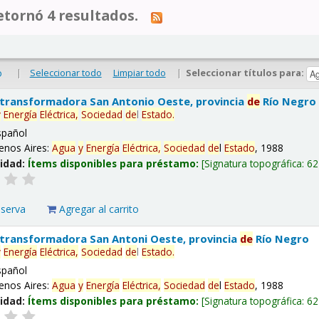
tornó 4 resultados.
|
Seleccionar todo
Limpiar todo
|
Seleccionar títulos para:
o
 transformadora San Antonio Oeste, provincia
de
Río Negro
y
Energía
Eléctrica,
Sociedad
de
l
Estado
.
spañol
enos Aires:
Agua
y
Energía
Eléctrica,
Sociedad
de
l
Estado
, 1988
lidad:
Ítems disponibles para préstamo:
Signatura topográfica:
62
eserva
Agregar al carrito
 transformadora San Antoni Oeste, provincia
de
Río Negro
y
Energía
Eléctrica,
Sociedad
de
l
Estado
.
spañol
enos Aires:
Agua
y
Energía
Eléctrica,
Sociedad
de
l
Estado
, 1988
lidad:
Ítems disponibles para préstamo:
Signatura topográfica:
62