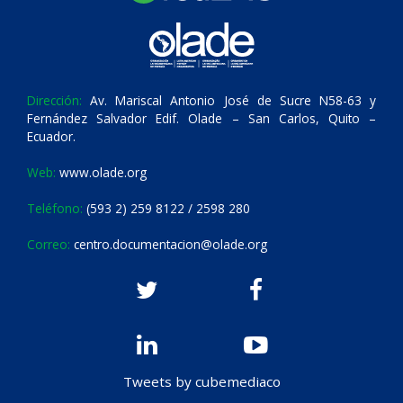
Dirección:
Av. Mariscal Antonio José de Sucre N58-63 y
Fernández Salvador Edif. Olade – San Carlos, Quito –
Ecuador.
Web:
www.olade.org
Teléfono:
(593 2) 259 8122 / 2598 280
Correo:
centro.documentacion@olade.org
Tweets by cubemediaco