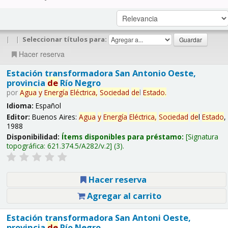
|
|
Seleccionar títulos para:
Hacer reserva
Estación transformadora San Antonio Oeste,
provincia
de
Río Negro
por
Agua
y
Energía
Eléctrica,
Sociedad
de
l
Estado
.
Idioma:
Español
Editor:
Buenos Aires:
Agua
y
Energía
Eléctrica,
Sociedad
de
l
Estado
,
1988
Disponibilidad:
Ítems disponibles para préstamo:
Signatura
topográfica:
621.374.5/A282/v.2
(3).
Hacer reserva
Agregar al carrito
Estación transformadora San Antoni Oeste,
provincia
de
Río Negro