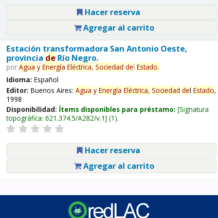
Hacer reserva
Agregar al carrito
Estación transformadora San Antonio Oeste,
provincia
de
Río Negro.
por
Agua
y
Energía
Eléctrica,
Sociedad
de
l
Estado
.
Idioma:
Español
Editor:
Buenos Aires:
Agua
y
Energía
Eléctrica,
Sociedad
de
l
Estado
,
1998
Disponibilidad:
Ítems disponibles para préstamo:
Signatura
topográfica:
621.374.5/A282/v.1
(1).
Hacer reserva
Agregar al carrito