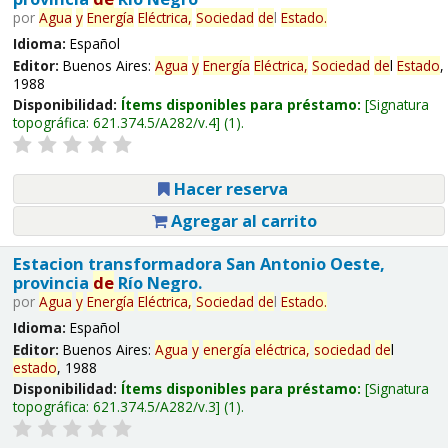
por
Agua
y
Energía
Eléctrica,
Sociedad
de
l
Estado
.
Idioma:
Español
Editor:
Buenos Aires:
Agua
y
Energía
Eléctrica,
Sociedad
de
l
Estado
,
1988
Disponibilidad:
Ítems disponibles para préstamo:
Signatura
topográfica:
621.374.5/A282/v.4
(1).
Hacer reserva
Agregar al carrito
Estacion transformadora San Antonio Oeste,
provincia
de
Río Negro.
por
Agua
y
Energía
Eléctrica,
Sociedad
de
l
Estado
.
Idioma:
Español
Editor:
Buenos Aires:
Agua
y
energía
eléctrica,
sociedad
de
l
estado
, 1988
Disponibilidad:
Ítems disponibles para préstamo:
Signatura
topográfica:
621.374.5/A282/v.3
(1).