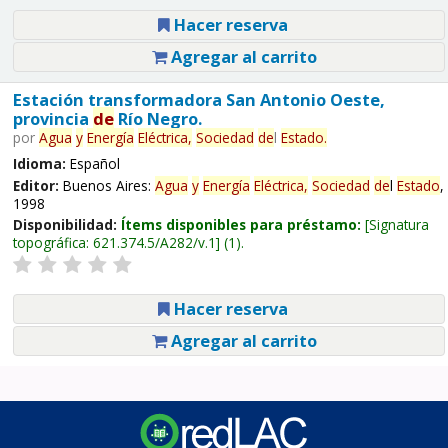
Hacer reserva
Agregar al carrito
Estación transformadora San Antonio Oeste,
provincia
de
Río Negro.
por
Agua
y
Energía
Eléctrica,
Sociedad
de
l
Estado
.
Idioma:
Español
Editor:
Buenos Aires:
Agua
y
Energía
Eléctrica,
Sociedad
de
l
Estado
,
1998
Disponibilidad:
Ítems disponibles para préstamo:
Signatura
topográfica:
621.374.5/A282/v.1
(1).
Hacer reserva
Agregar al carrito