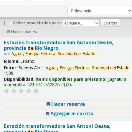
|
|
Seleccionar títulos para:
Hacer reserva
Estación transformadora San Antonio Oeste,
provincia
de
Río Negro
por
Agua
y
Energía
Eléctrica,
Sociedad
de
l
Estado
.
Idioma:
Español
Editor:
Buenos Aires:
Agua
y
Energía
Eléctrica,
Sociedad
de
l
Estado
,
1988
Disponibilidad:
Ítems disponibles para préstamo:
Signatura
topográfica:
621.374.5/A282/v.2
(3).
Hacer reserva
Agregar al carrito
Estación transformadora San Antoni Oeste,
provincia
de
Río Negro