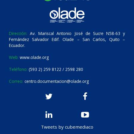
Dirección:
Av. Mariscal Antonio José de Sucre N58-63 y
Fernández Salvador Edif. Olade – San Carlos, Quito –
Ecuador.
Web:
www.olade.org
Teléfono:
(593 2) 259 8122 / 2598 280
Correo:
centro.documentacion@olade.org
Tweets by cubemediaco