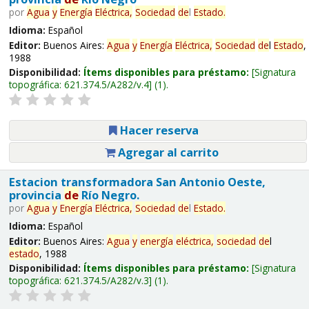
por
Agua
y
Energía
Eléctrica,
Sociedad
de
l
Estado
.
Idioma:
Español
Editor:
Buenos Aires:
Agua
y
Energía
Eléctrica,
Sociedad
de
l
Estado
,
1988
Disponibilidad:
Ítems disponibles para préstamo:
Signatura
topográfica:
621.374.5/A282/v.4
(1).
Hacer reserva
Agregar al carrito
Estacion transformadora San Antonio Oeste,
provincia
de
Río Negro.
por
Agua
y
Energía
Eléctrica,
Sociedad
de
l
Estado
.
Idioma:
Español
Editor:
Buenos Aires:
Agua
y
energía
eléctrica,
sociedad
de
l
estado
, 1988
Disponibilidad:
Ítems disponibles para préstamo:
Signatura
topográfica:
621.374.5/A282/v.3
(1).