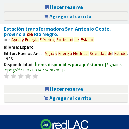
Hacer reserva
Agregar al carrito
Estación transformadora San Antonio Oeste,
provincia
de
Río Negro.
por
Agua
y
Energía
Eléctrica,
Sociedad
de
l
Estado
.
Idioma:
Español
Editor:
Buenos Aires:
Agua
y
Energía
Eléctrica,
Sociedad
de
l
Estado
,
1998
Disponibilidad:
Ítems disponibles para préstamo:
Signatura
topográfica:
621.374.5/A282/v.1
(1).
Hacer reserva
Agregar al carrito