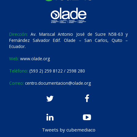
Dirección:
Av. Mariscal Antonio José de Sucre N58-63 y
Fernández Salvador Edif. Olade – San Carlos, Quito –
Ecuador.
Web:
www.olade.org
Teléfono:
(593 2) 259 8122 / 2598 280
Correo:
centro.documentacion@olade.org
Tweets by cubemediaco