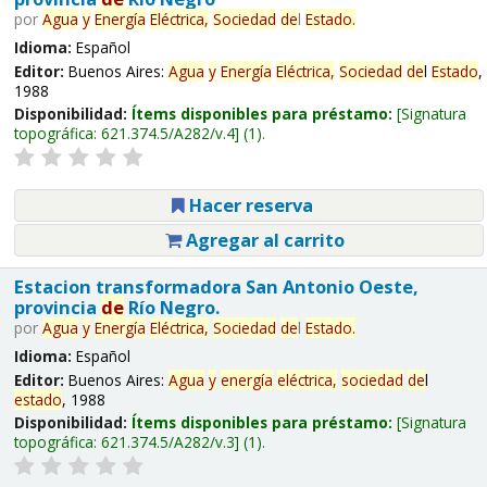
por
Agua
y
Energía
Eléctrica,
Sociedad
de
l
Estado
.
Idioma:
Español
Editor:
Buenos Aires:
Agua
y
Energía
Eléctrica,
Sociedad
de
l
Estado
,
1988
Disponibilidad:
Ítems disponibles para préstamo:
Signatura
topográfica:
621.374.5/A282/v.4
(1).
Hacer reserva
Agregar al carrito
Estacion transformadora San Antonio Oeste,
provincia
de
Río Negro.
por
Agua
y
Energía
Eléctrica,
Sociedad
de
l
Estado
.
Idioma:
Español
Editor:
Buenos Aires:
Agua
y
energía
eléctrica,
sociedad
de
l
estado
, 1988
Disponibilidad:
Ítems disponibles para préstamo:
Signatura
topográfica:
621.374.5/A282/v.3
(1).