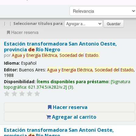
|
|
Seleccionar títulos para:
Hacer reserva
Estación transformadora San Antonio Oeste,
provincia
de
Río Negro
por
Agua
y
Energía
Eléctrica,
Sociedad
de
l
Estado
.
Idioma:
Español
Editor:
Buenos Aires:
Agua
y
Energía
Eléctrica,
Sociedad
de
l
Estado
,
1988
Disponibilidad:
Ítems disponibles para préstamo:
Signatura
topográfica:
621.374.5/A282/v.2
(3).
Hacer reserva
Agregar al carrito
Estación transformadora San Antoni Oeste,
provincia
de
Río Negro