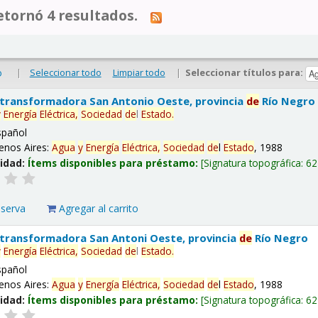
tornó 4 resultados.
|
Seleccionar todo
Limpiar todo
|
Seleccionar títulos para:
o
 transformadora San Antonio Oeste, provincia
de
Río Negro
y
Energía
Eléctrica,
Sociedad
de
l
Estado
.
spañol
enos Aires:
Agua
y
Energía
Eléctrica,
Sociedad
de
l
Estado
, 1988
lidad:
Ítems disponibles para préstamo:
Signatura topográfica:
62
eserva
Agregar al carrito
 transformadora San Antoni Oeste, provincia
de
Río Negro
y
Energía
Eléctrica,
Sociedad
de
l
Estado
.
spañol
enos Aires:
Agua
y
Energía
Eléctrica,
Sociedad
de
l
Estado
, 1988
lidad:
Ítems disponibles para préstamo:
Signatura topográfica:
62