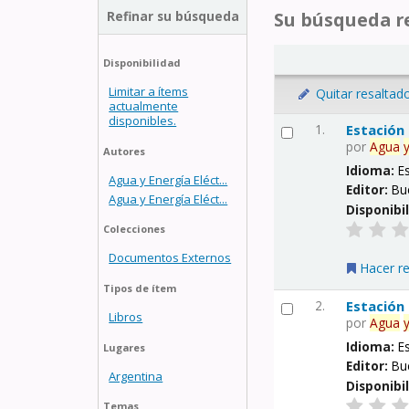
Refinar su búsqueda
Su búsqueda re
Disponibilidad
Limitar a ítems
Quitar resaltad
actualmente
disponibles.
1.
Estación
por
Agua
Autores
Idioma:
E
Agua y Energía Eléct...
Editor:
Bu
Agua y Energía Eléct...
Disponibi
Colecciones
Documentos Externos
Hacer r
Tipos de ítem
2.
Estación
Libros
por
Agua
Idioma:
E
Lugares
Editor:
Bu
Argentina
Disponibi
Temas