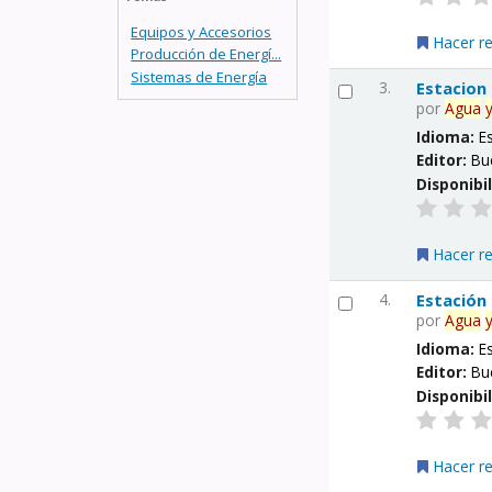
Equipos y Accesorios
Hacer r
Producción de Energí...
Sistemas de Energía
3.
Estacion
por
Agua
Idioma:
E
Editor:
Bu
Disponibi
Hacer r
4.
Estación
por
Agua
Idioma:
E
Editor:
Bu
Disponibi
Hacer r