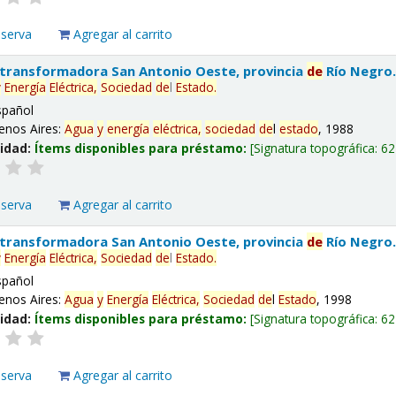
eserva
Agregar al carrito
 transformadora San Antonio Oeste, provincia
de
Río Negro
y
Energía
Eléctrica,
Sociedad
de
l
Estado
.
spañol
enos Aires:
Agua
y
energía
eléctrica,
sociedad
de
l
estado
, 1988
lidad:
Ítems disponibles para préstamo:
Signatura topográfica:
62
eserva
Agregar al carrito
 transformadora San Antonio Oeste, provincia
de
Río Negro
y
Energía
Eléctrica,
Sociedad
de
l
Estado
.
spañol
enos Aires:
Agua
y
Energía
Eléctrica,
Sociedad
de
l
Estado
, 1998
lidad:
Ítems disponibles para préstamo:
Signatura topográfica:
62
eserva
Agregar al carrito