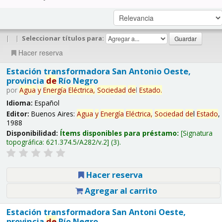
|
|
Seleccionar títulos para:
Hacer reserva
Estación transformadora San Antonio Oeste,
provincia
de
Río Negro
por
Agua
y
Energía
Eléctrica,
Sociedad
de
l
Estado
.
Idioma:
Español
Editor:
Buenos Aires:
Agua
y
Energía
Eléctrica,
Sociedad
de
l
Estado
,
1988
Disponibilidad:
Ítems disponibles para préstamo:
Signatura
topográfica:
621.374.5/A282/v.2
(3).
Hacer reserva
Agregar al carrito
Estación transformadora San Antoni Oeste,
provincia
de
Río Negro