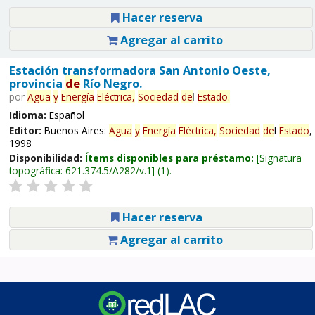
Hacer reserva
Agregar al carrito
Estación transformadora San Antonio Oeste,
provincia
de
Río Negro.
por
Agua
y
Energía
Eléctrica,
Sociedad
de
l
Estado
.
Idioma:
Español
Editor:
Buenos Aires:
Agua
y
Energía
Eléctrica,
Sociedad
de
l
Estado
,
1998
Disponibilidad:
Ítems disponibles para préstamo:
Signatura
topográfica:
621.374.5/A282/v.1
(1).
Hacer reserva
Agregar al carrito