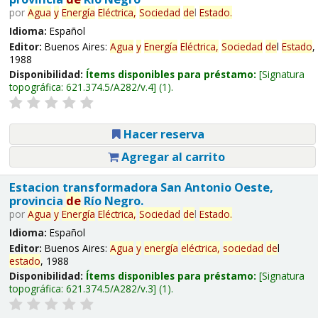
por
Agua
y
Energía
Eléctrica,
Sociedad
de
l
Estado
.
Idioma:
Español
Editor:
Buenos Aires:
Agua
y
Energía
Eléctrica,
Sociedad
de
l
Estado
,
1988
Disponibilidad:
Ítems disponibles para préstamo:
Signatura
topográfica:
621.374.5/A282/v.4
(1).
Hacer reserva
Agregar al carrito
Estacion transformadora San Antonio Oeste,
provincia
de
Río Negro.
por
Agua
y
Energía
Eléctrica,
Sociedad
de
l
Estado
.
Idioma:
Español
Editor:
Buenos Aires:
Agua
y
energía
eléctrica,
sociedad
de
l
estado
, 1988
Disponibilidad:
Ítems disponibles para préstamo:
Signatura
topográfica:
621.374.5/A282/v.3
(1).