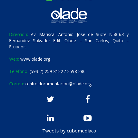
Dirección:
Av. Mariscal Antonio José de Sucre N58-63 y
Fernández Salvador Edif. Olade – San Carlos, Quito –
Ecuador.
Web:
www.olade.org
Teléfono:
(593 2) 259 8122 / 2598 280
Correo:
centro.documentacion@olade.org
Tweets by cubemediaco