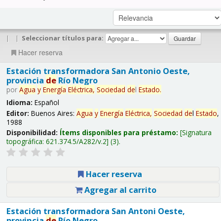
|
|
Seleccionar títulos para:
Hacer reserva
Estación transformadora San Antonio Oeste,
provincia
de
Río Negro
por
Agua
y
Energía
Eléctrica,
Sociedad
de
l
Estado
.
Idioma:
Español
Editor:
Buenos Aires:
Agua
y
Energía
Eléctrica,
Sociedad
de
l
Estado
,
1988
Disponibilidad:
Ítems disponibles para préstamo:
Signatura
topográfica:
621.374.5/A282/v.2
(3).
Hacer reserva
Agregar al carrito
Estación transformadora San Antoni Oeste,
provincia
de
Río Negro