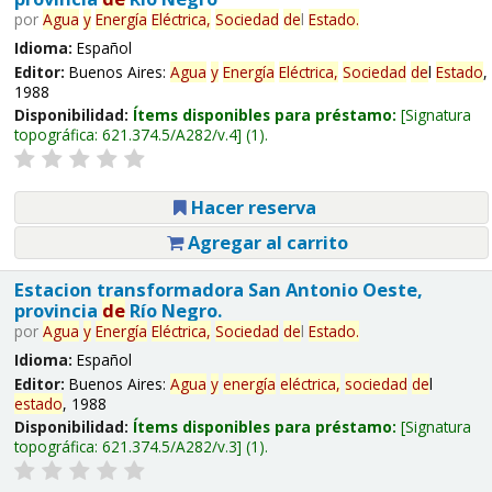
por
Agua
y
Energía
Eléctrica,
Sociedad
de
l
Estado
.
Idioma:
Español
Editor:
Buenos Aires:
Agua
y
Energía
Eléctrica,
Sociedad
de
l
Estado
,
1988
Disponibilidad:
Ítems disponibles para préstamo:
Signatura
topográfica:
621.374.5/A282/v.4
(1).
Hacer reserva
Agregar al carrito
Estacion transformadora San Antonio Oeste,
provincia
de
Río Negro.
por
Agua
y
Energía
Eléctrica,
Sociedad
de
l
Estado
.
Idioma:
Español
Editor:
Buenos Aires:
Agua
y
energía
eléctrica,
sociedad
de
l
estado
, 1988
Disponibilidad:
Ítems disponibles para préstamo:
Signatura
topográfica:
621.374.5/A282/v.3
(1).