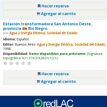
Hacer reserva
Agregar al carrito
Estación transformadora San Antonio Oeste,
provincia
de
Río Negro.
por
Agua
y
Energía
Eléctrica,
Sociedad
de
l
Estado
.
Idioma:
Español
Editor:
Buenos Aires:
Agua
y
Energía
Eléctrica,
Sociedad
de
l
Estado
,
1998
Disponibilidad:
Ítems disponibles para préstamo:
Signatura
topográfica:
621.374.5/A282/v.1
(1).
Hacer reserva
Agregar al carrito