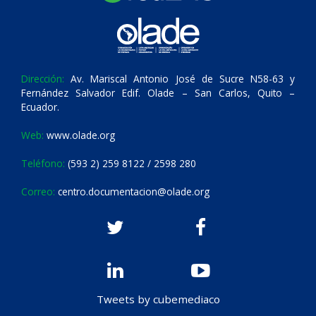
Dirección:
Av. Mariscal Antonio José de Sucre N58-63 y
Fernández Salvador Edif. Olade – San Carlos, Quito –
Ecuador.
Web:
www.olade.org
Teléfono:
(593 2) 259 8122 / 2598 280
Correo:
centro.documentacion@olade.org
Tweets by cubemediaco