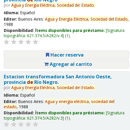
por
Agua
y
Energía
Eléctrica,
Sociedad
de
l
Estado
.
Idioma:
Español
Editor:
Buenos Aires:
Agua
y
Energía
Eléctrica,
Sociedad
de
l
Estado
,
1988
Disponibilidad:
Ítems disponibles para préstamo:
Signatura
topográfica:
621.374.5/A282/v.4
(1).
Hacer reserva
Agregar al carrito
Estacion transformadora San Antonio Oeste,
provincia
de
Río Negro.
por
Agua
y
Energía
Eléctrica,
Sociedad
de
l
Estado
.
Idioma:
Español
Editor:
Buenos Aires:
Agua
y
energía
eléctrica,
sociedad
de
l
estado
, 1988
Disponibilidad:
Ítems disponibles para préstamo:
Signatura
topográfica:
621.374.5/A282/v.3
(1).