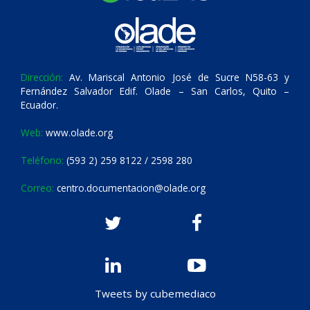
Dirección:
Av. Mariscal Antonio José de Sucre N58-63 y
Fernández Salvador Edif. Olade – San Carlos, Quito –
Ecuador.
Web:
www.olade.org
Teléfono:
(593 2) 259 8122 / 2598 280
Correo:
centro.documentacion@olade.org
Tweets by cubemediaco