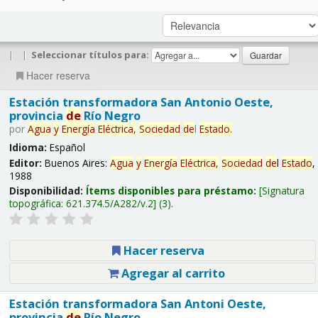
|
|
Seleccionar títulos para:
Hacer reserva
Estación transformadora San Antonio Oeste,
provincia
de
Río Negro
por
Agua
y
Energía
Eléctrica,
Sociedad
de
l
Estado
.
Idioma:
Español
Editor:
Buenos Aires:
Agua
y
Energía
Eléctrica,
Sociedad
de
l
Estado
,
1988
Disponibilidad:
Ítems disponibles para préstamo:
Signatura
topográfica:
621.374.5/A282/v.2
(3).
Hacer reserva
Agregar al carrito
Estación transformadora San Antoni Oeste,
provincia
de
Río Negro