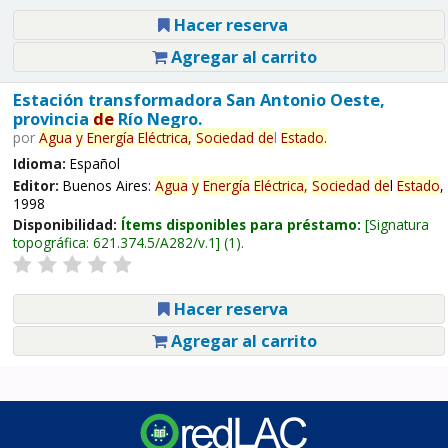
Hacer reserva
Agregar al carrito
Estación transformadora San Antonio Oeste,
provincia
de
Río Negro.
por
Agua
y
Energía
Eléctrica,
Sociedad
de
l
Estado
.
Idioma:
Español
Editor:
Buenos Aires:
Agua
y
Energía
Eléctrica,
Sociedad
de
l
Estado
,
1998
Disponibilidad:
Ítems disponibles para préstamo:
Signatura
topográfica:
621.374.5/A282/v.1
(1).
Hacer reserva
Agregar al carrito