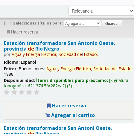
|
|
Seleccionar títulos para:
Hacer reserva
Estación transformadora San Antonio Oeste,
provincia
de
Río Negro
por
Agua
y
Energía
Eléctrica,
Sociedad
de
l
Estado
.
Idioma:
Español
Editor:
Buenos Aires:
Agua
y
Energía
Eléctrica,
Sociedad
de
l
Estado
,
1988
Disponibilidad:
Ítems disponibles para préstamo:
Signatura
topográfica:
621.374.5/A282/v.2
(3).
Hacer reserva
Agregar al carrito
Estación transformadora San Antoni Oeste,
provincia
de
Río Negro