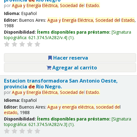
por
Agua
y
Energía
Eléctrica,
Sociedad
de
l
Estado
.
Idioma:
Español
Editor:
Buenos Aires:
Agua
y
Energía
Eléctrica,
Sociedad
de
l
Estado
,
1988
Disponibilidad:
Ítems disponibles para préstamo:
Signatura
topográfica:
621.374.5/A282/v.4
(1).
Hacer reserva
Agregar al carrito
Estacion transformadora San Antonio Oeste,
provincia
de
Río Negro.
por
Agua
y
Energía
Eléctrica,
Sociedad
de
l
Estado
.
Idioma:
Español
Editor:
Buenos Aires:
Agua
y
energía
eléctrica,
sociedad
de
l
estado
, 1988
Disponibilidad:
Ítems disponibles para préstamo:
Signatura
topográfica:
621.374.5/A282/v.3
(1).