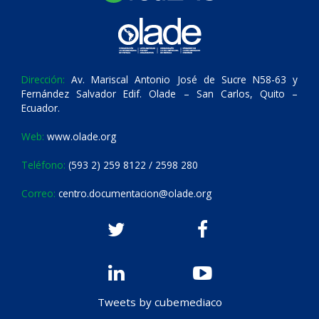
Dirección:
Av. Mariscal Antonio José de Sucre N58-63 y
Fernández Salvador Edif. Olade – San Carlos, Quito –
Ecuador.
Web:
www.olade.org
Teléfono:
(593 2) 259 8122 / 2598 280
Correo:
centro.documentacion@olade.org
Tweets by cubemediaco