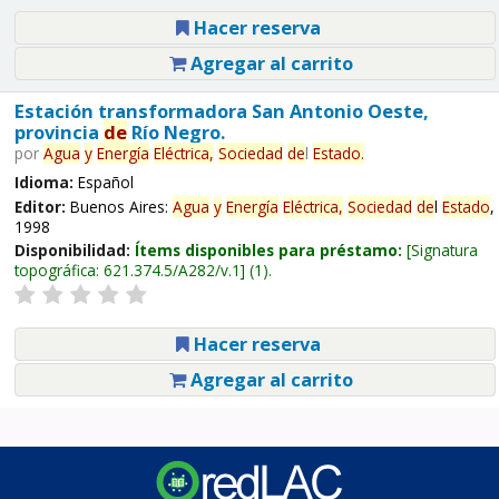
Hacer reserva
Agregar al carrito
Estación transformadora San Antonio Oeste,
provincia
de
Río Negro.
por
Agua
y
Energía
Eléctrica,
Sociedad
de
l
Estado
.
Idioma:
Español
Editor:
Buenos Aires:
Agua
y
Energía
Eléctrica,
Sociedad
de
l
Estado
,
1998
Disponibilidad:
Ítems disponibles para préstamo:
Signatura
topográfica:
621.374.5/A282/v.1
(1).
Hacer reserva
Agregar al carrito