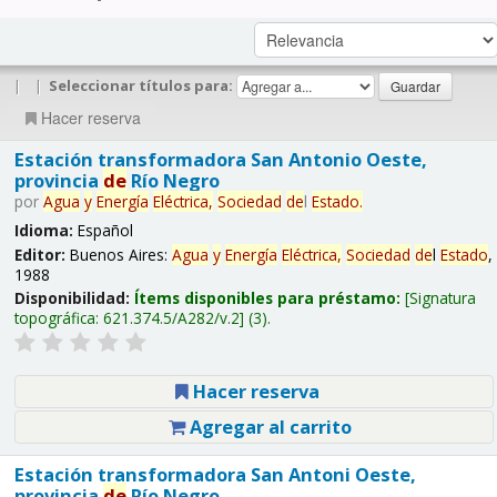
|
|
Seleccionar títulos para:
Hacer reserva
Estación transformadora San Antonio Oeste,
provincia
de
Río Negro
por
Agua
y
Energía
Eléctrica,
Sociedad
de
l
Estado
.
Idioma:
Español
Editor:
Buenos Aires:
Agua
y
Energía
Eléctrica,
Sociedad
de
l
Estado
,
1988
Disponibilidad:
Ítems disponibles para préstamo:
Signatura
topográfica:
621.374.5/A282/v.2
(3).
Hacer reserva
Agregar al carrito
Estación transformadora San Antoni Oeste,
provincia
de
Río Negro