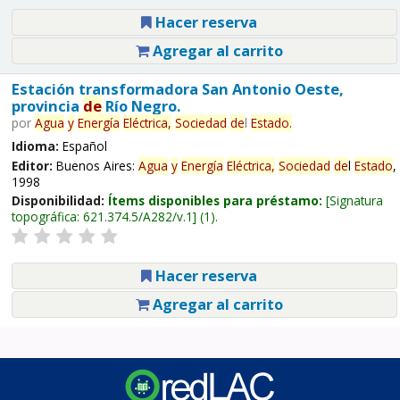
Hacer reserva
Agregar al carrito
Estación transformadora San Antonio Oeste,
provincia
de
Río Negro.
por
Agua
y
Energía
Eléctrica,
Sociedad
de
l
Estado
.
Idioma:
Español
Editor:
Buenos Aires:
Agua
y
Energía
Eléctrica,
Sociedad
de
l
Estado
,
1998
Disponibilidad:
Ítems disponibles para préstamo:
Signatura
topográfica:
621.374.5/A282/v.1
(1).
Hacer reserva
Agregar al carrito