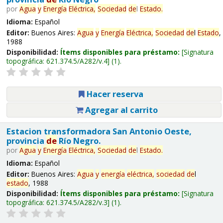
por
Agua
y
Energía
Eléctrica,
Sociedad
de
l
Estado
.
Idioma:
Español
Editor:
Buenos Aires:
Agua
y
Energía
Eléctrica,
Sociedad
de
l
Estado
,
1988
Disponibilidad:
Ítems disponibles para préstamo:
Signatura
topográfica:
621.374.5/A282/v.4
(1).
Hacer reserva
Agregar al carrito
Estacion transformadora San Antonio Oeste,
provincia
de
Río Negro.
por
Agua
y
Energía
Eléctrica,
Sociedad
de
l
Estado
.
Idioma:
Español
Editor:
Buenos Aires:
Agua
y
energía
eléctrica,
sociedad
de
l
estado
, 1988
Disponibilidad:
Ítems disponibles para préstamo:
Signatura
topográfica:
621.374.5/A282/v.3
(1).