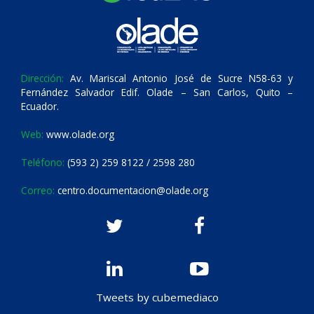
Dirección:
Av. Mariscal Antonio José de Sucre N58-63 y
Fernández Salvador Edif. Olade – San Carlos, Quito –
Ecuador.
Web:
www.olade.org
Teléfono:
(593 2) 259 8122 / 2598 280
Correo:
centro.documentacion@olade.org
Tweets by cubemediaco