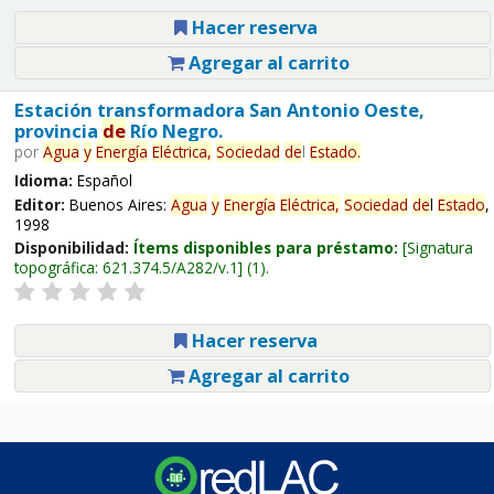
Hacer reserva
Agregar al carrito
Estación transformadora San Antonio Oeste,
provincia
de
Río Negro.
por
Agua
y
Energía
Eléctrica,
Sociedad
de
l
Estado
.
Idioma:
Español
Editor:
Buenos Aires:
Agua
y
Energía
Eléctrica,
Sociedad
de
l
Estado
,
1998
Disponibilidad:
Ítems disponibles para préstamo:
Signatura
topográfica:
621.374.5/A282/v.1
(1).
Hacer reserva
Agregar al carrito