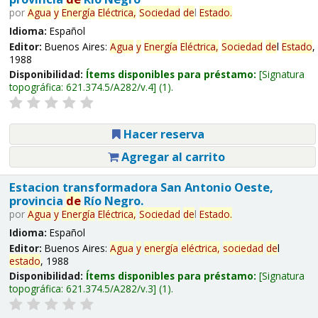
por
Agua
y
Energía
Eléctrica,
Sociedad
de
l
Estado
.
Idioma:
Español
Editor:
Buenos Aires:
Agua
y
Energía
Eléctrica,
Sociedad
de
l
Estado
,
1988
Disponibilidad:
Ítems disponibles para préstamo:
Signatura
topográfica:
621.374.5/A282/v.4
(1).
Hacer reserva
Agregar al carrito
Estacion transformadora San Antonio Oeste,
provincia
de
Río Negro.
por
Agua
y
Energía
Eléctrica,
Sociedad
de
l
Estado
.
Idioma:
Español
Editor:
Buenos Aires:
Agua
y
energía
eléctrica,
sociedad
de
l
estado
, 1988
Disponibilidad:
Ítems disponibles para préstamo:
Signatura
topográfica:
621.374.5/A282/v.3
(1).