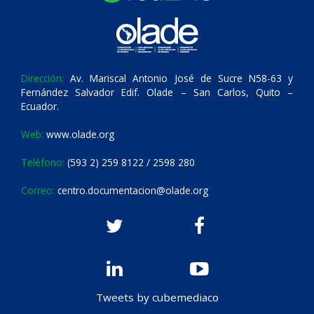
Dirección:
Av. Mariscal Antonio José de Sucre N58-63 y
Fernández Salvador Edif. Olade – San Carlos, Quito –
Ecuador.
Web:
www.olade.org
Teléfono:
(593 2) 259 8122 / 2598 280
Correo:
centro.documentacion@olade.org
Tweets by cubemediaco