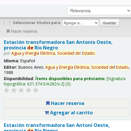
|
|
Seleccionar títulos para:
Hacer reserva
Estación transformadora San Antonio Oeste,
provincia
de
Río Negro
por
Agua
y
Energía
Eléctrica,
Sociedad
de
l
Estado
.
Idioma:
Español
Editor:
Buenos Aires:
Agua
y
Energía
Eléctrica,
Sociedad
de
l
Estado
,
1988
Disponibilidad:
Ítems disponibles para préstamo:
Signatura
topográfica:
621.374.5/A282/v.2
(3).
Hacer reserva
Agregar al carrito
Estación transformadora San Antoni Oeste,
provincia
de
Río Negro