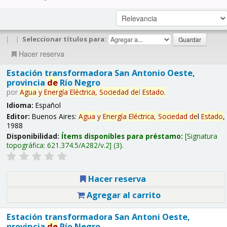
|
|
Seleccionar títulos para:
Hacer reserva
Estación transformadora San Antonio Oeste,
provincia
de
Río Negro
por
Agua
y
Energía
Eléctrica,
Sociedad
de
l
Estado
.
Idioma:
Español
Editor:
Buenos Aires:
Agua
y
Energía
Eléctrica,
Sociedad
de
l
Estado
,
1988
Disponibilidad:
Ítems disponibles para préstamo:
Signatura
topográfica:
621.374.5/A282/v.2
(3).
Hacer reserva
Agregar al carrito
Estación transformadora San Antoni Oeste,
provincia
de
Río Negro