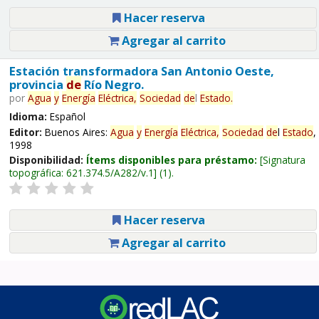
Hacer reserva
Agregar al carrito
Estación transformadora San Antonio Oeste,
provincia
de
Río Negro.
por
Agua
y
Energía
Eléctrica,
Sociedad
de
l
Estado
.
Idioma:
Español
Editor:
Buenos Aires:
Agua
y
Energía
Eléctrica,
Sociedad
de
l
Estado
,
1998
Disponibilidad:
Ítems disponibles para préstamo:
Signatura
topográfica:
621.374.5/A282/v.1
(1).
Hacer reserva
Agregar al carrito