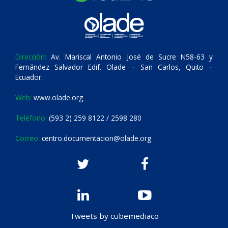
Dirección:
Av. Mariscal Antonio José de Sucre N58-63 y
Fernández Salvador Edif. Olade – San Carlos, Quito –
Ecuador.
Web:
www.olade.org
Teléfono:
(593 2) 259 8122 / 2598 280
Correo:
centro.documentacion@olade.org
Tweets by cubemediaco