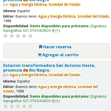
por
Agua
y
Energía
Eléctrica,
Sociedad
de
l
Estado
.
Idioma:
Español
Editor:
Buenos Aires:
Agua
y
Energía
Eléctrica,
Sociedad
de
l
Estado
,
1988
Disponibilidad:
Ítems disponibles para préstamo:
Signatura
topográfica:
621.374.5/A282/v.4
(1).
Hacer reserva
Agregar al carrito
Estacion transformadora San Antonio Oeste,
provincia
de
Río Negro.
por
Agua
y
Energía
Eléctrica,
Sociedad
de
l
Estado
.
Idioma:
Español
Editor:
Buenos Aires:
Agua
y
energía
eléctrica,
sociedad
de
l
estado
, 1988
Disponibilidad:
Ítems disponibles para préstamo:
Signatura
topográfica:
621.374.5/A282/v.3
(1).