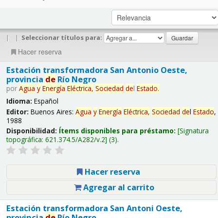
|
|
Seleccionar títulos para:
Hacer reserva
Estación transformadora San Antonio Oeste,
provincia
de
Río Negro
por
Agua
y
Energía
Eléctrica,
Sociedad
de
l
Estado
.
Idioma:
Español
Editor:
Buenos Aires:
Agua
y
Energía
Eléctrica,
Sociedad
de
l
Estado
,
1988
Disponibilidad:
Ítems disponibles para préstamo:
Signatura
topográfica:
621.374.5/A282/v.2
(3).
Hacer reserva
Agregar al carrito
Estación transformadora San Antoni Oeste,
provincia
de
Río Negro