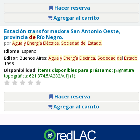
Hacer reserva
Agregar al carrito
Estación transformadora San Antonio Oeste,
provincia
de
Río Negro.
por
Agua
y
Energía
Eléctrica,
Sociedad
de
l
Estado
.
Idioma:
Español
Editor:
Buenos Aires:
Agua
y
Energía
Eléctrica,
Sociedad
de
l
Estado
,
1998
Disponibilidad:
Ítems disponibles para préstamo:
Signatura
topográfica:
621.374.5/A282/v.1
(1).
Hacer reserva
Agregar al carrito