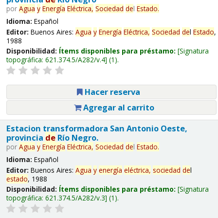
por
Agua
y
Energía
Eléctrica,
Sociedad
de
l
Estado
.
Idioma:
Español
Editor:
Buenos Aires:
Agua
y
Energía
Eléctrica,
Sociedad
de
l
Estado
,
1988
Disponibilidad:
Ítems disponibles para préstamo:
Signatura
topográfica:
621.374.5/A282/v.4
(1).
Hacer reserva
Agregar al carrito
Estacion transformadora San Antonio Oeste,
provincia
de
Río Negro.
por
Agua
y
Energía
Eléctrica,
Sociedad
de
l
Estado
.
Idioma:
Español
Editor:
Buenos Aires:
Agua
y
energía
eléctrica,
sociedad
de
l
estado
, 1988
Disponibilidad:
Ítems disponibles para préstamo:
Signatura
topográfica:
621.374.5/A282/v.3
(1).