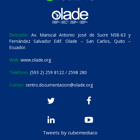
Dirección:
Av. Mariscal Antonio José de Sucre N58-63 y
Fernández Salvador Edif. Olade – San Carlos, Quito –
Ecuador.
Web:
www.olade.org
Teléfono:
(593 2) 259 8122 / 2598 280
Correo:
centro.documentacion@olade.org
Tweets by cubemediaco