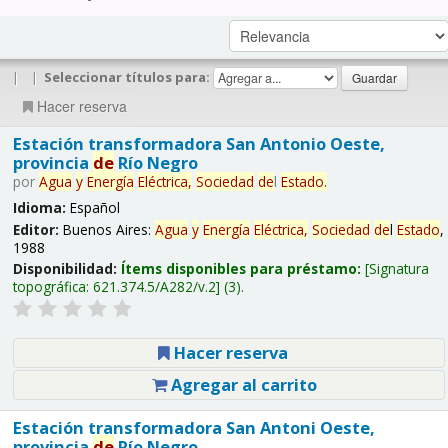
|
|
Seleccionar títulos para:
Hacer reserva
Estación transformadora San Antonio Oeste,
provincia
de
Río Negro
por
Agua
y
Energía
Eléctrica,
Sociedad
de
l
Estado
.
Idioma:
Español
Editor:
Buenos Aires:
Agua
y
Energía
Eléctrica,
Sociedad
de
l
Estado
,
1988
Disponibilidad:
Ítems disponibles para préstamo:
Signatura
topográfica:
621.374.5/A282/v.2
(3).
Hacer reserva
Agregar al carrito
Estación transformadora San Antoni Oeste,
provincia
de
Río Negro