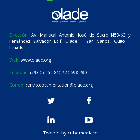
Dirección:
Av. Mariscal Antonio José de Sucre N58-63 y
Fernández Salvador Edif. Olade – San Carlos, Quito –
Ecuador.
Web:
www.olade.org
Teléfono:
(593 2) 259 8122 / 2598 280
Correo:
centro.documentacion@olade.org
Tweets by cubemediaco