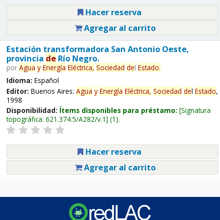
Hacer reserva
Agregar al carrito
Estación transformadora San Antonio Oeste,
provincia
de
Río Negro.
por
Agua
y
Energía
Eléctrica,
Sociedad
de
l
Estado
.
Idioma:
Español
Editor:
Buenos Aires:
Agua
y
Energía
Eléctrica,
Sociedad
de
l
Estado
,
1998
Disponibilidad:
Ítems disponibles para préstamo:
Signatura
topográfica:
621.374.5/A282/v.1
(1).
Hacer reserva
Agregar al carrito