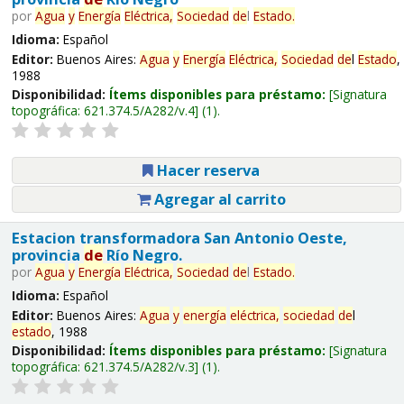
por
Agua
y
Energía
Eléctrica,
Sociedad
de
l
Estado
.
Idioma:
Español
Editor:
Buenos Aires:
Agua
y
Energía
Eléctrica,
Sociedad
de
l
Estado
,
1988
Disponibilidad:
Ítems disponibles para préstamo:
Signatura
topográfica:
621.374.5/A282/v.4
(1).
Hacer reserva
Agregar al carrito
Estacion transformadora San Antonio Oeste,
provincia
de
Río Negro.
por
Agua
y
Energía
Eléctrica,
Sociedad
de
l
Estado
.
Idioma:
Español
Editor:
Buenos Aires:
Agua
y
energía
eléctrica,
sociedad
de
l
estado
, 1988
Disponibilidad:
Ítems disponibles para préstamo:
Signatura
topográfica:
621.374.5/A282/v.3
(1).