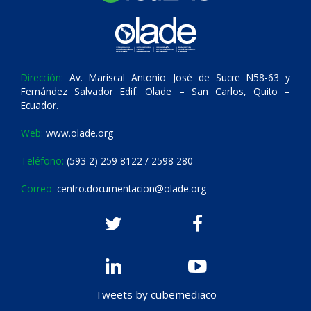
Dirección:
Av. Mariscal Antonio José de Sucre N58-63 y
Fernández Salvador Edif. Olade – San Carlos, Quito –
Ecuador.
Web:
www.olade.org
Teléfono:
(593 2) 259 8122 / 2598 280
Correo:
centro.documentacion@olade.org
Tweets by cubemediaco