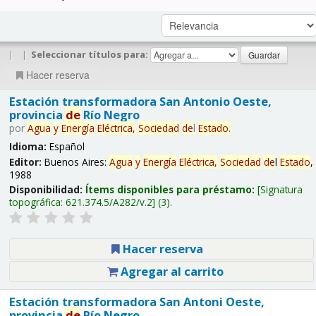
|
|
Seleccionar títulos para:
Hacer reserva
Estación transformadora San Antonio Oeste,
provincia
de
Río Negro
por
Agua
y
Energía
Eléctrica,
Sociedad
de
l
Estado
.
Idioma:
Español
Editor:
Buenos Aires:
Agua
y
Energía
Eléctrica,
Sociedad
de
l
Estado
,
1988
Disponibilidad:
Ítems disponibles para préstamo:
Signatura
topográfica:
621.374.5/A282/v.2
(3).
Hacer reserva
Agregar al carrito
Estación transformadora San Antoni Oeste,
provincia
de
Río Negro