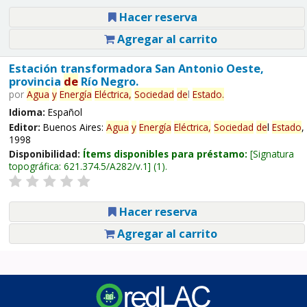
Hacer reserva
Agregar al carrito
Estación transformadora San Antonio Oeste,
provincia
de
Río Negro.
por
Agua
y
Energía
Eléctrica,
Sociedad
de
l
Estado
.
Idioma:
Español
Editor:
Buenos Aires:
Agua
y
Energía
Eléctrica,
Sociedad
de
l
Estado
,
1998
Disponibilidad:
Ítems disponibles para préstamo:
Signatura
topográfica:
621.374.5/A282/v.1
(1).
Hacer reserva
Agregar al carrito