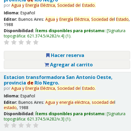
por
Agua
y
Energía
Eléctrica,
Sociedad
de
l
Estado
.
Idioma:
Español
Editor:
Buenos Aires:
Agua
y
Energía
Eléctrica,
Sociedad
de
l
Estado
,
1988
Disponibilidad:
Ítems disponibles para préstamo:
Signatura
topográfica:
621.374.5/A282/v.4
(1).
Hacer reserva
Agregar al carrito
Estacion transformadora San Antonio Oeste,
provincia
de
Río Negro.
por
Agua
y
Energía
Eléctrica,
Sociedad
de
l
Estado
.
Idioma:
Español
Editor:
Buenos Aires:
Agua
y
energía
eléctrica,
sociedad
de
l
estado
, 1988
Disponibilidad:
Ítems disponibles para préstamo:
Signatura
topográfica:
621.374.5/A282/v.3
(1).