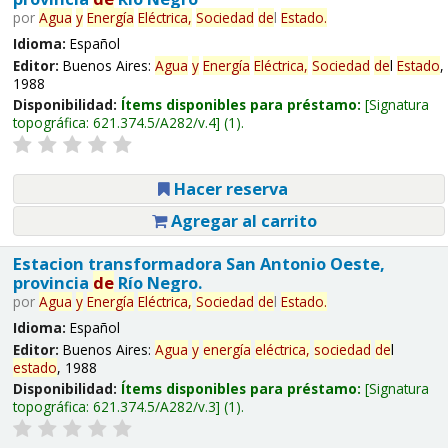
por
Agua
y
Energía
Eléctrica,
Sociedad
de
l
Estado
.
Idioma:
Español
Editor:
Buenos Aires:
Agua
y
Energía
Eléctrica,
Sociedad
de
l
Estado
,
1988
Disponibilidad:
Ítems disponibles para préstamo:
Signatura
topográfica:
621.374.5/A282/v.4
(1).
Hacer reserva
Agregar al carrito
Estacion transformadora San Antonio Oeste,
provincia
de
Río Negro.
por
Agua
y
Energía
Eléctrica,
Sociedad
de
l
Estado
.
Idioma:
Español
Editor:
Buenos Aires:
Agua
y
energía
eléctrica,
sociedad
de
l
estado
, 1988
Disponibilidad:
Ítems disponibles para préstamo:
Signatura
topográfica:
621.374.5/A282/v.3
(1).