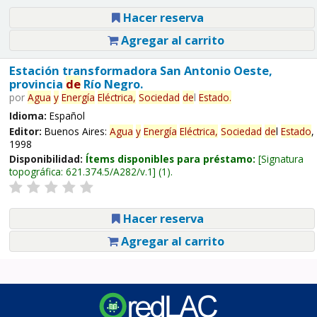
Hacer reserva
Agregar al carrito
Estación transformadora San Antonio Oeste,
provincia
de
Río Negro.
por
Agua
y
Energía
Eléctrica,
Sociedad
de
l
Estado
.
Idioma:
Español
Editor:
Buenos Aires:
Agua
y
Energía
Eléctrica,
Sociedad
de
l
Estado
,
1998
Disponibilidad:
Ítems disponibles para préstamo:
Signatura
topográfica:
621.374.5/A282/v.1
(1).
Hacer reserva
Agregar al carrito