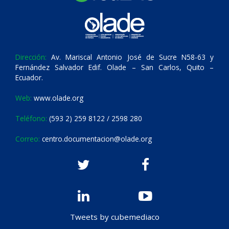
Dirección:
Av. Mariscal Antonio José de Sucre N58-63 y
Fernández Salvador Edif. Olade – San Carlos, Quito –
Ecuador.
Web:
www.olade.org
Teléfono:
(593 2) 259 8122 / 2598 280
Correo:
centro.documentacion@olade.org
Tweets by cubemediaco