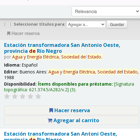
|
|
Seleccionar títulos para:
Hacer reserva
Estación transformadora San Antonio Oeste,
provincia
de
Río Negro
por
Agua
y
Energía
Eléctrica,
Sociedad
de
l
Estado
.
Idioma:
Español
Editor:
Buenos Aires:
Agua
y
Energía
Eléctrica,
Sociedad
de
l
Estado
,
1988
Disponibilidad:
Ítems disponibles para préstamo:
Signatura
topográfica:
621.374.5/A282/v.2
(3).
Hacer reserva
Agregar al carrito
Estación transformadora San Antoni Oeste,
provincia
de
Río Negro