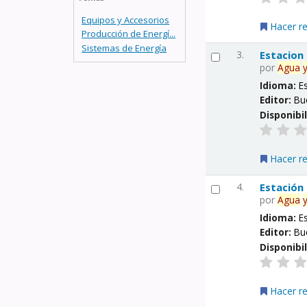
Equipos y Accesorios
Hacer r
Producción de Energí...
Sistemas de Energía
3.
Estacion
por
Agua
Idioma:
E
Editor:
Bu
Disponibi
Hacer r
4.
Estación
por
Agua
Idioma:
E
Editor:
Bu
Disponibi
Hacer r