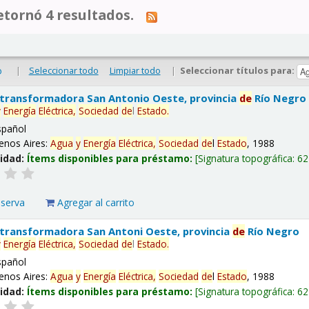
tornó 4 resultados.
|
Seleccionar todo
Limpiar todo
|
Seleccionar títulos para:
o
 transformadora San Antonio Oeste, provincia
de
Río Negro
y
Energía
Eléctrica,
Sociedad
de
l
Estado
.
spañol
enos Aires:
Agua
y
Energía
Eléctrica,
Sociedad
de
l
Estado
, 1988
lidad:
Ítems disponibles para préstamo:
Signatura topográfica:
62
eserva
Agregar al carrito
 transformadora San Antoni Oeste, provincia
de
Río Negro
y
Energía
Eléctrica,
Sociedad
de
l
Estado
.
spañol
enos Aires:
Agua
y
Energía
Eléctrica,
Sociedad
de
l
Estado
, 1988
lidad:
Ítems disponibles para préstamo:
Signatura topográfica:
62