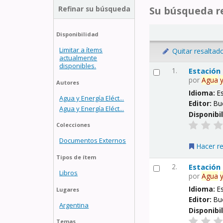
Refinar su búsqueda
Su búsqueda re
Disponibilidad
Limitar a ítems
Quitar resaltad
actualmente
disponibles.
1.
Estación
por
Agua
Autores
Idioma:
E
Agua y Energía Eléct...
Editor:
Bu
Agua y Energía Eléct...
Disponibi
Colecciones
Documentos Externos
Hacer r
Tipos de ítem
2.
Estación
Libros
por
Agua
Idioma:
E
Lugares
Editor:
Bu
Argentina
Disponibi
Temas