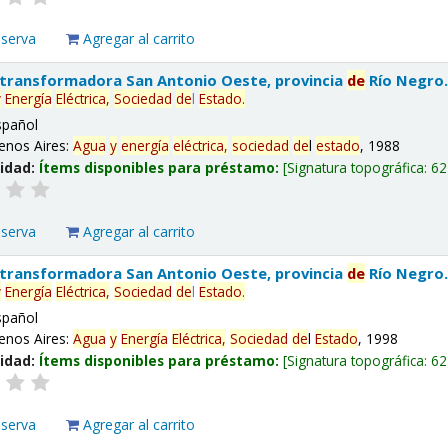
eserva
Agregar al carrito
 transformadora San Antonio Oeste, provincia
de
Río Negro
y
Energía
Eléctrica,
Sociedad
de
l
Estado
.
spañol
enos Aires:
Agua
y
energía
eléctrica,
sociedad
de
l
estado
, 1988
lidad:
Ítems disponibles para préstamo:
Signatura topográfica:
62
eserva
Agregar al carrito
 transformadora San Antonio Oeste, provincia
de
Río Negro
y
Energía
Eléctrica,
Sociedad
de
l
Estado
.
spañol
enos Aires:
Agua
y
Energía
Eléctrica,
Sociedad
de
l
Estado
, 1998
lidad:
Ítems disponibles para préstamo:
Signatura topográfica:
62
eserva
Agregar al carrito