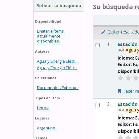
Refinar su búsqueda
Su búsqueda re
Disponibilidad
Limitar a ítems
Quitar resaltad
actualmente
disponibles.
1.
Estación
por
Agua
Autores
Idioma:
E
Agua y Energía Eléct...
Editor:
Bu
Agua y Energía Eléct...
Disponibi
Colecciones
Documentos Externos
Hacer r
Tipos de ítem
2.
Estación
Libros
por
Agua
Idioma:
E
Lugares
Editor:
Bu
Argentina
Disponibi
Temas