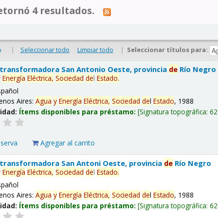
tornó 4 resultados.
|
Seleccionar todo
Limpiar todo
|
Seleccionar títulos para:
o
 transformadora San Antonio Oeste, provincia
de
Río Negro
y
Energía
Eléctrica,
Sociedad
de
l
Estado
.
spañol
enos Aires:
Agua
y
Energía
Eléctrica,
Sociedad
de
l
Estado
, 1988
lidad:
Ítems disponibles para préstamo:
Signatura topográfica:
62
eserva
Agregar al carrito
 transformadora San Antoni Oeste, provincia
de
Río Negro
y
Energía
Eléctrica,
Sociedad
de
l
Estado
.
spañol
enos Aires:
Agua
y
Energía
Eléctrica,
Sociedad
de
l
Estado
, 1988
lidad:
Ítems disponibles para préstamo:
Signatura topográfica:
62