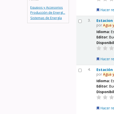
Equipos y Accesorios
Hacer r
Producción de Energí...
Sistemas de Energía
3.
Estacion
por
Agua
Idioma:
E
Editor:
Bu
Disponibi
Hacer r
4.
Estación
por
Agua
Idioma:
E
Editor:
Bu
Disponibi
Hacer r