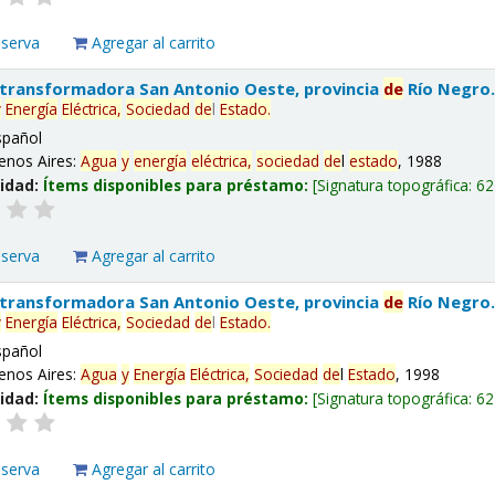
eserva
Agregar al carrito
 transformadora San Antonio Oeste, provincia
de
Río Negro
y
Energía
Eléctrica,
Sociedad
de
l
Estado
.
spañol
enos Aires:
Agua
y
energía
eléctrica,
sociedad
de
l
estado
, 1988
lidad:
Ítems disponibles para préstamo:
Signatura topográfica:
62
eserva
Agregar al carrito
 transformadora San Antonio Oeste, provincia
de
Río Negro
y
Energía
Eléctrica,
Sociedad
de
l
Estado
.
spañol
enos Aires:
Agua
y
Energía
Eléctrica,
Sociedad
de
l
Estado
, 1998
lidad:
Ítems disponibles para préstamo:
Signatura topográfica:
62
eserva
Agregar al carrito