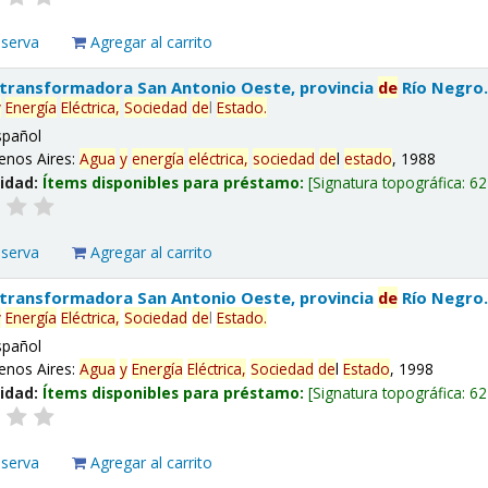
eserva
Agregar al carrito
 transformadora San Antonio Oeste, provincia
de
Río Negro
y
Energía
Eléctrica,
Sociedad
de
l
Estado
.
spañol
enos Aires:
Agua
y
energía
eléctrica,
sociedad
de
l
estado
, 1988
lidad:
Ítems disponibles para préstamo:
Signatura topográfica:
62
eserva
Agregar al carrito
 transformadora San Antonio Oeste, provincia
de
Río Negro
y
Energía
Eléctrica,
Sociedad
de
l
Estado
.
spañol
enos Aires:
Agua
y
Energía
Eléctrica,
Sociedad
de
l
Estado
, 1998
lidad:
Ítems disponibles para préstamo:
Signatura topográfica:
62
eserva
Agregar al carrito