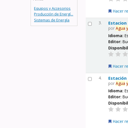
Equipos y Accesorios
Hacer r
Producción de Energí...
Sistemas de Energía
3.
Estacion
por
Agua
Idioma:
E
Editor:
Bu
Disponibi
Hacer r
4.
Estación
por
Agua
Idioma:
E
Editor:
Bu
Disponibi
Hacer r