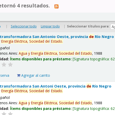
tornó 4 resultados.
|
Seleccionar todo
Limpiar todo
|
Seleccionar títulos para:
o
 transformadora San Antonio Oeste, provincia
de
Río Negro
y
Energía
Eléctrica,
Sociedad
de
l
Estado
.
spañol
enos Aires:
Agua
y
Energía
Eléctrica,
Sociedad
de
l
Estado
, 1988
lidad:
Ítems disponibles para préstamo:
Signatura topográfica:
62
eserva
Agregar al carrito
 transformadora San Antoni Oeste, provincia
de
Río Negro
y
Energía
Eléctrica,
Sociedad
de
l
Estado
.
spañol
enos Aires:
Agua
y
Energía
Eléctrica,
Sociedad
de
l
Estado
, 1988
lidad:
Ítems disponibles para préstamo:
Signatura topográfica:
62