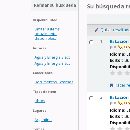
Refinar su búsqueda
Su búsqueda re
Disponibilidad
Limitar a ítems
Quitar resaltad
actualmente
disponibles.
1.
Estación
por
Agua
Autores
Idioma:
E
Agua y Energía Eléct...
Editor:
Bu
Agua y Energía Eléct...
Disponibi
Colecciones
Documentos Externos
Hacer r
Tipos de ítem
2.
Estación
Libros
por
Agua
Idioma:
E
Lugares
Editor:
Bu
Argentina
Disponibi
Temas