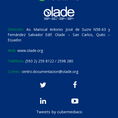
Dirección:
Av. Mariscal Antonio José de Sucre N58-63 y
Fernández Salvador Edif. Olade – San Carlos, Quito –
Ecuador.
Web:
www.olade.org
Teléfono:
(593 2) 259 8122 / 2598 280
Correo:
centro.documentacion@olade.org
Tweets by cubemediaco