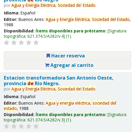
por
Agua
y
Energía
Eléctrica,
Sociedad
de
l
Estado
.
Idioma:
Español
Editor:
Buenos Aires:
Agua
y
Energía
Eléctrica,
Sociedad
de
l
Estado
,
1988
Disponibilidad:
Ítems disponibles para préstamo:
Signatura
topográfica:
621.374.5/A282/v.4
(1).
Hacer reserva
Agregar al carrito
Estacion transformadora San Antonio Oeste,
provincia
de
Río Negro.
por
Agua
y
Energía
Eléctrica,
Sociedad
de
l
Estado
.
Idioma:
Español
Editor:
Buenos Aires:
Agua
y
energía
eléctrica,
sociedad
de
l
estado
, 1988
Disponibilidad:
Ítems disponibles para préstamo:
Signatura
topográfica:
621.374.5/A282/v.3
(1).