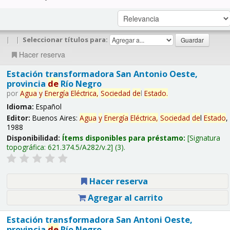
|
|
Seleccionar títulos para:
Hacer reserva
Estación transformadora San Antonio Oeste,
provincia
de
Río Negro
por
Agua
y
Energía
Eléctrica,
Sociedad
de
l
Estado
.
Idioma:
Español
Editor:
Buenos Aires:
Agua
y
Energía
Eléctrica,
Sociedad
de
l
Estado
,
1988
Disponibilidad:
Ítems disponibles para préstamo:
Signatura
topográfica:
621.374.5/A282/v.2
(3).
Hacer reserva
Agregar al carrito
Estación transformadora San Antoni Oeste,
provincia
de
Río Negro