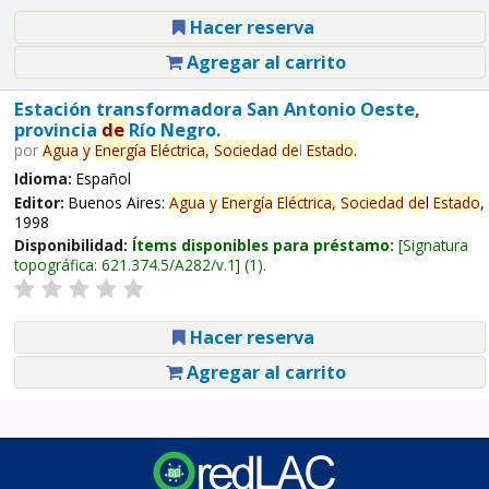
Hacer reserva
Agregar al carrito
Estación transformadora San Antonio Oeste,
provincia
de
Río Negro.
por
Agua
y
Energía
Eléctrica,
Sociedad
de
l
Estado
.
Idioma:
Español
Editor:
Buenos Aires:
Agua
y
Energía
Eléctrica,
Sociedad
de
l
Estado
,
1998
Disponibilidad:
Ítems disponibles para préstamo:
Signatura
topográfica:
621.374.5/A282/v.1
(1).
Hacer reserva
Agregar al carrito