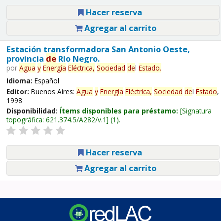
Hacer reserva
Agregar al carrito
Estación transformadora San Antonio Oeste,
provincia
de
Río Negro.
por
Agua
y
Energía
Eléctrica,
Sociedad
de
l
Estado
.
Idioma:
Español
Editor:
Buenos Aires:
Agua
y
Energía
Eléctrica,
Sociedad
de
l
Estado
,
1998
Disponibilidad:
Ítems disponibles para préstamo:
Signatura
topográfica:
621.374.5/A282/v.1
(1).
Hacer reserva
Agregar al carrito