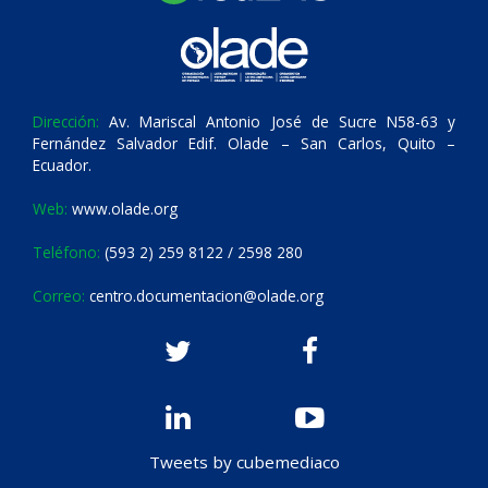
Dirección:
Av. Mariscal Antonio José de Sucre N58-63 y
Fernández Salvador Edif. Olade – San Carlos, Quito –
Ecuador.
Web:
www.olade.org
Teléfono:
(593 2) 259 8122 / 2598 280
Correo:
centro.documentacion@olade.org
Tweets by cubemediaco