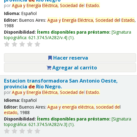
por
Agua
y
Energía
Eléctrica,
Sociedad
de
l
Estado
.
Idioma:
Español
Editor:
Buenos Aires:
Agua
y
Energía
Eléctrica,
Sociedad
de
l
Estado
,
1988
Disponibilidad:
Ítems disponibles para préstamo:
Signatura
topográfica:
621.374.5/A282/v.4
(1).
Hacer reserva
Agregar al carrito
Estacion transformadora San Antonio Oeste,
provincia
de
Río Negro.
por
Agua
y
Energía
Eléctrica,
Sociedad
de
l
Estado
.
Idioma:
Español
Editor:
Buenos Aires:
Agua
y
energía
eléctrica,
sociedad
de
l
estado
, 1988
Disponibilidad:
Ítems disponibles para préstamo:
Signatura
topográfica:
621.374.5/A282/v.3
(1).