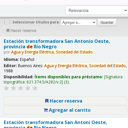
|
|
Seleccionar títulos para:
Hacer reserva
Estación transformadora San Antonio Oeste,
provincia
de
Río Negro
por
Agua
y
Energía
Eléctrica,
Sociedad
de
l
Estado
.
Idioma:
Español
Editor:
Buenos Aires:
Agua
y
Energía
Eléctrica,
Sociedad
de
l
Estado
,
1988
Disponibilidad:
Ítems disponibles para préstamo:
Signatura
topográfica:
621.374.5/A282/v.2
(3).
Hacer reserva
Agregar al carrito
Estación transformadora San Antoni Oeste,
provincia
de
Río Negro