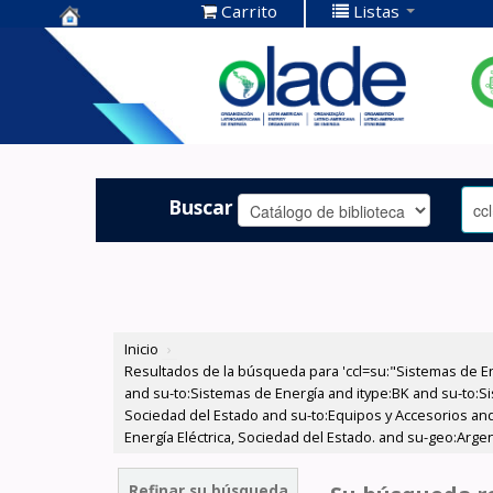
Carrito
Listas
Centro de
Documentación
OLADE -
Buscar
Inicio
›
Resultados de la búsqueda para 'ccl=su:"Sistemas de E
and su-to:Sistemas de Energía and itype:BK and su-to:Si
Sociedad del Estado and su-to:Equipos y Accesorios and
Energía Eléctrica, Sociedad del Estado. and su-geo:Arge
Refinar su búsqueda