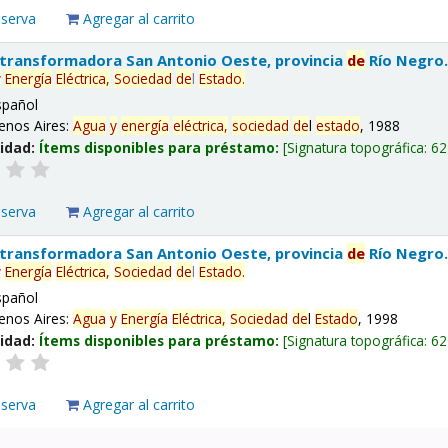
eserva
Agregar al carrito
 transformadora San Antonio Oeste, provincia
de
Río Negro
y
Energía
Eléctrica,
Sociedad
de
l
Estado
.
spañol
enos Aires:
Agua
y
energía
eléctrica,
sociedad
de
l
estado
, 1988
lidad:
Ítems disponibles para préstamo:
Signatura topográfica:
62
eserva
Agregar al carrito
 transformadora San Antonio Oeste, provincia
de
Río Negro
y
Energía
Eléctrica,
Sociedad
de
l
Estado
.
spañol
enos Aires:
Agua
y
Energía
Eléctrica,
Sociedad
de
l
Estado
, 1998
lidad:
Ítems disponibles para préstamo:
Signatura topográfica:
62
eserva
Agregar al carrito