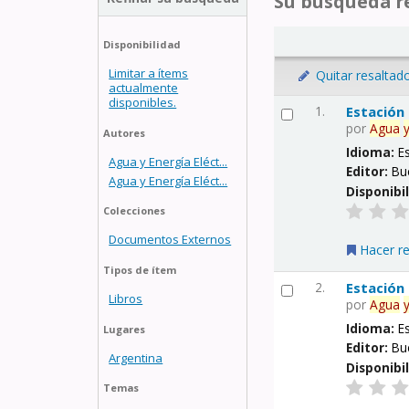
Su búsqueda re
Disponibilidad
Limitar a ítems
Quitar resaltad
actualmente
disponibles.
1.
Estación
por
Agua
Autores
Idioma:
E
Agua y Energía Eléct...
Editor:
Bu
Agua y Energía Eléct...
Disponibi
Colecciones
Documentos Externos
Hacer r
Tipos de ítem
2.
Estación
Libros
por
Agua
Idioma:
E
Lugares
Editor:
Bu
Argentina
Disponibi
Temas