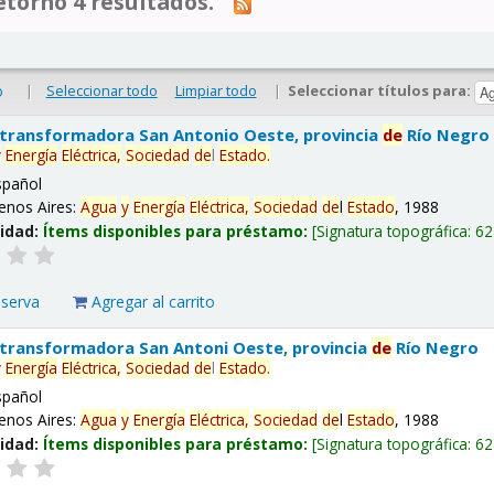
tornó 4 resultados.
|
Seleccionar todo
Limpiar todo
|
Seleccionar títulos para:
o
 transformadora San Antonio Oeste, provincia
de
Río Negro
y
Energía
Eléctrica,
Sociedad
de
l
Estado
.
spañol
enos Aires:
Agua
y
Energía
Eléctrica,
Sociedad
de
l
Estado
, 1988
lidad:
Ítems disponibles para préstamo:
Signatura topográfica:
62
eserva
Agregar al carrito
 transformadora San Antoni Oeste, provincia
de
Río Negro
y
Energía
Eléctrica,
Sociedad
de
l
Estado
.
spañol
enos Aires:
Agua
y
Energía
Eléctrica,
Sociedad
de
l
Estado
, 1988
lidad:
Ítems disponibles para préstamo:
Signatura topográfica:
62