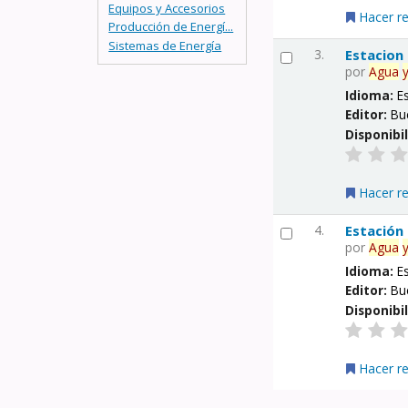
Equipos y Accesorios
Hacer r
Producción de Energí...
Sistemas de Energía
3.
Estacion
por
Agua
Idioma:
E
Editor:
Bu
Disponibi
Hacer r
4.
Estación
por
Agua
Idioma:
E
Editor:
Bu
Disponibi
Hacer r