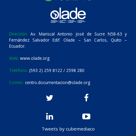
Dirección:
Av. Mariscal Antonio José de Sucre N58-63 y
Fernández Salvador Edif. Olade – San Carlos, Quito –
Ecuador.
Web:
www.olade.org
Teléfono:
(593 2) 259 8122 / 2598 280
Correo:
centro.documentacion@olade.org
Tweets by cubemediaco