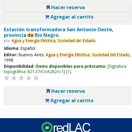
Hacer reserva
Agregar al carrito
Estación transformadora San Antonio Oeste,
provincia
de
Río Negro.
por
Agua
y
Energía
Eléctrica,
Sociedad
de
l
Estado
.
Idioma:
Español
Editor:
Buenos Aires:
Agua
y
Energía
Eléctrica,
Sociedad
de
l
Estado
,
1998
Disponibilidad:
Ítems disponibles para préstamo:
Signatura
topográfica:
621.374.5/A282/v.1
(1).
Hacer reserva
Agregar al carrito