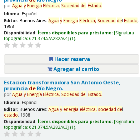
por
Agua
y
Energía
Eléctrica,
Sociedad
de
l
Estado
.
Idioma:
Español
Editor:
Buenos Aires:
Agua
y
Energía
Eléctrica,
Sociedad
de
l
Estado
,
1988
Disponibilidad:
Ítems disponibles para préstamo:
Signatura
topográfica:
621.374.5/A282/v.4
(1).
Hacer reserva
Agregar al carrito
Estacion transformadora San Antonio Oeste,
provincia
de
Río Negro.
por
Agua
y
Energía
Eléctrica,
Sociedad
de
l
Estado
.
Idioma:
Español
Editor:
Buenos Aires:
Agua
y
energía
eléctrica,
sociedad
de
l
estado
, 1988
Disponibilidad:
Ítems disponibles para préstamo:
Signatura
topográfica:
621.374.5/A282/v.3
(1).