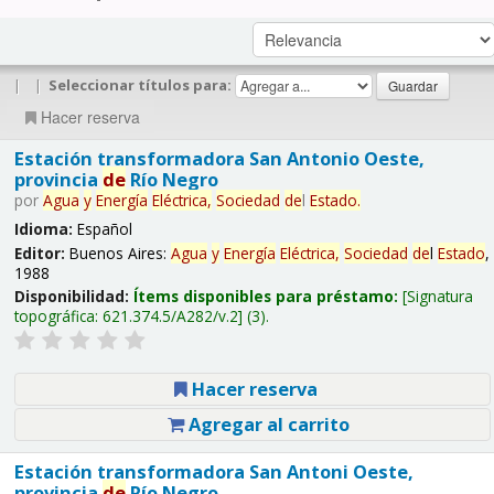
|
|
Seleccionar títulos para:
Hacer reserva
Estación transformadora San Antonio Oeste,
provincia
de
Río Negro
por
Agua
y
Energía
Eléctrica,
Sociedad
de
l
Estado
.
Idioma:
Español
Editor:
Buenos Aires:
Agua
y
Energía
Eléctrica,
Sociedad
de
l
Estado
,
1988
Disponibilidad:
Ítems disponibles para préstamo:
Signatura
topográfica:
621.374.5/A282/v.2
(3).
Hacer reserva
Agregar al carrito
Estación transformadora San Antoni Oeste,
provincia
de
Río Negro