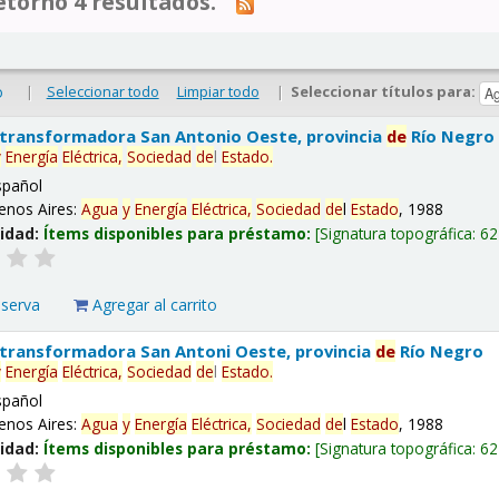
tornó 4 resultados.
|
Seleccionar todo
Limpiar todo
|
Seleccionar títulos para:
o
 transformadora San Antonio Oeste, provincia
de
Río Negro
y
Energía
Eléctrica,
Sociedad
de
l
Estado
.
spañol
enos Aires:
Agua
y
Energía
Eléctrica,
Sociedad
de
l
Estado
, 1988
lidad:
Ítems disponibles para préstamo:
Signatura topográfica:
62
eserva
Agregar al carrito
 transformadora San Antoni Oeste, provincia
de
Río Negro
y
Energía
Eléctrica,
Sociedad
de
l
Estado
.
spañol
enos Aires:
Agua
y
Energía
Eléctrica,
Sociedad
de
l
Estado
, 1988
lidad:
Ítems disponibles para préstamo:
Signatura topográfica:
62