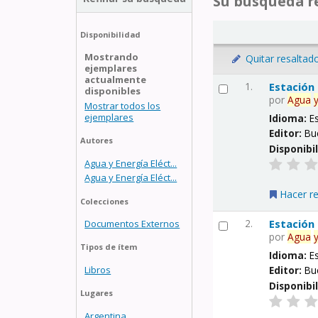
Su búsqueda re
Disponibilidad
Mostrando
Quitar resaltad
ejemplares
actualmente
1.
Estación
disponibles
por
Agua
Mostrar todos los
ejemplares
Idioma:
E
Editor:
Bu
Autores
Disponibi
Agua y Energía Eléct...
Agua y Energía Eléct...
Hacer r
Colecciones
2.
Estación
Documentos Externos
por
Agua
Tipos de ítem
Idioma:
E
Libros
Editor:
Bu
Disponibi
Lugares
Argentina