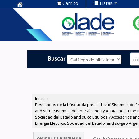
Carrito
Listas
Centro de
Documentación
OLADE -
Buscar
Inicio
›
Resultados de la búsqueda para 'ccl=su:"Sistemas de E
and su-to:Sistemas de Energía and itype:BK and su-to:Si
Sociedad del Estado and su-to:Equipos y Accesorios and
Energía Eléctrica, Sociedad del Estado. and su-geo:Arg
Refinar su búsqueda