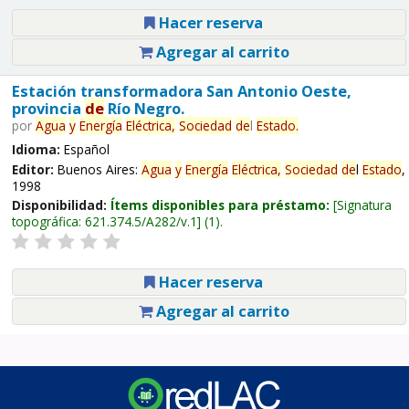
Hacer reserva
Agregar al carrito
Estación transformadora San Antonio Oeste,
provincia
de
Río Negro.
por
Agua
y
Energía
Eléctrica,
Sociedad
de
l
Estado
.
Idioma:
Español
Editor:
Buenos Aires:
Agua
y
Energía
Eléctrica,
Sociedad
de
l
Estado
,
1998
Disponibilidad:
Ítems disponibles para préstamo:
Signatura
topográfica:
621.374.5/A282/v.1
(1).
Hacer reserva
Agregar al carrito