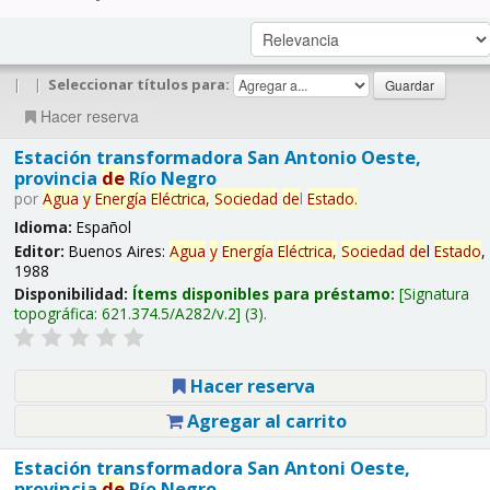
|
|
Seleccionar títulos para:
Hacer reserva
Estación transformadora San Antonio Oeste,
provincia
de
Río Negro
por
Agua
y
Energía
Eléctrica,
Sociedad
de
l
Estado
.
Idioma:
Español
Editor:
Buenos Aires:
Agua
y
Energía
Eléctrica,
Sociedad
de
l
Estado
,
1988
Disponibilidad:
Ítems disponibles para préstamo:
Signatura
topográfica:
621.374.5/A282/v.2
(3).
Hacer reserva
Agregar al carrito
Estación transformadora San Antoni Oeste,
provincia
de
Río Negro