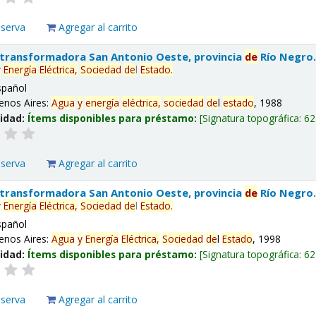
eserva
Agregar al carrito
 transformadora San Antonio Oeste, provincia
de
Río Negro
y
Energía
Eléctrica,
Sociedad
de
l
Estado
.
spañol
enos Aires:
Agua
y
energía
eléctrica,
sociedad
de
l
estado
, 1988
lidad:
Ítems disponibles para préstamo:
Signatura topográfica:
62
eserva
Agregar al carrito
 transformadora San Antonio Oeste, provincia
de
Río Negro
y
Energía
Eléctrica,
Sociedad
de
l
Estado
.
spañol
enos Aires:
Agua
y
Energía
Eléctrica,
Sociedad
de
l
Estado
, 1998
lidad:
Ítems disponibles para préstamo:
Signatura topográfica:
62
eserva
Agregar al carrito