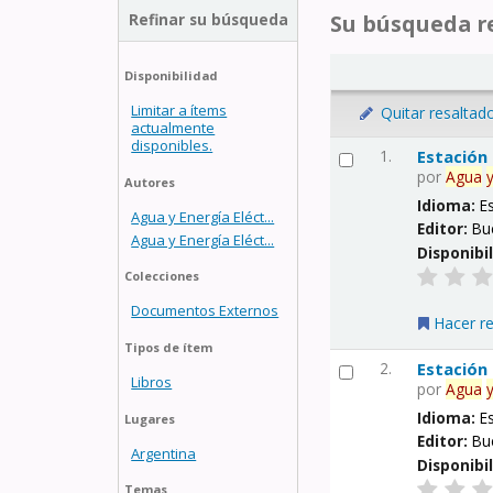
Refinar su búsqueda
Su búsqueda re
Disponibilidad
Limitar a ítems
Quitar resaltad
actualmente
disponibles.
1.
Estación
por
Agua
Autores
Idioma:
E
Agua y Energía Eléct...
Editor:
Bu
Agua y Energía Eléct...
Disponibi
Colecciones
Documentos Externos
Hacer r
Tipos de ítem
2.
Estación
Libros
por
Agua
Idioma:
E
Lugares
Editor:
Bu
Argentina
Disponibi
Temas