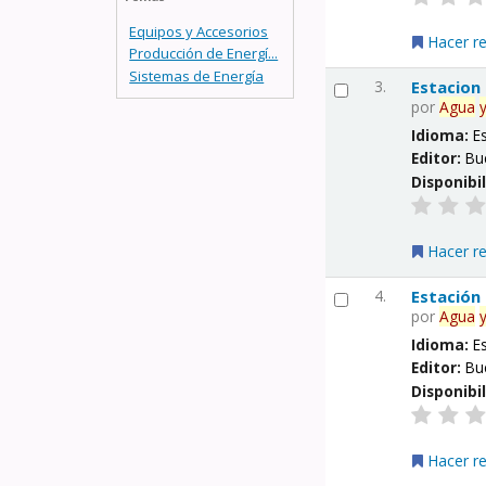
Equipos y Accesorios
Hacer r
Producción de Energí...
Sistemas de Energía
3.
Estacion
por
Agua
Idioma:
E
Editor:
Bu
Disponibi
Hacer r
4.
Estación
por
Agua
Idioma:
E
Editor:
Bu
Disponibi
Hacer r