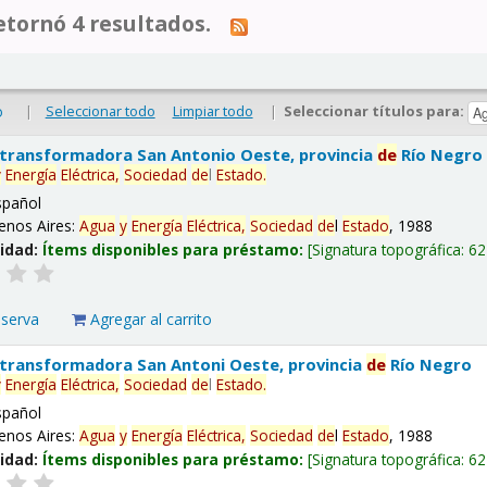
tornó 4 resultados.
|
Seleccionar todo
Limpiar todo
|
Seleccionar títulos para:
o
 transformadora San Antonio Oeste, provincia
de
Río Negro
y
Energía
Eléctrica,
Sociedad
de
l
Estado
.
spañol
enos Aires:
Agua
y
Energía
Eléctrica,
Sociedad
de
l
Estado
, 1988
lidad:
Ítems disponibles para préstamo:
Signatura topográfica:
62
eserva
Agregar al carrito
 transformadora San Antoni Oeste, provincia
de
Río Negro
y
Energía
Eléctrica,
Sociedad
de
l
Estado
.
spañol
enos Aires:
Agua
y
Energía
Eléctrica,
Sociedad
de
l
Estado
, 1988
lidad:
Ítems disponibles para préstamo:
Signatura topográfica:
62