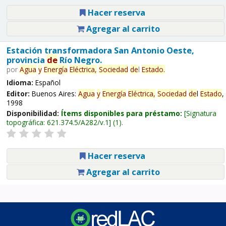
Hacer reserva
Agregar al carrito
Estación transformadora San Antonio Oeste,
provincia
de
Río Negro.
por
Agua
y
Energía
Eléctrica,
Sociedad
de
l
Estado
.
Idioma:
Español
Editor:
Buenos Aires:
Agua
y
Energía
Eléctrica,
Sociedad
de
l
Estado
,
1998
Disponibilidad:
Ítems disponibles para préstamo:
Signatura
topográfica:
621.374.5/A282/v.1
(1).
Hacer reserva
Agregar al carrito