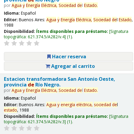
por
Agua
y
Energía
Eléctrica,
Sociedad
de
l
Estado
.
Idioma:
Español
Editor:
Buenos Aires:
Agua
y
Energía
Eléctrica,
Sociedad
de
l
Estado
,
1988
Disponibilidad:
Ítems disponibles para préstamo:
Signatura
topográfica:
621.374.5/A282/v.4
(1).
Hacer reserva
Agregar al carrito
Estacion transformadora San Antonio Oeste,
provincia
de
Río Negro.
por
Agua
y
Energía
Eléctrica,
Sociedad
de
l
Estado
.
Idioma:
Español
Editor:
Buenos Aires:
Agua
y
energía
eléctrica,
sociedad
de
l
estado
, 1988
Disponibilidad:
Ítems disponibles para préstamo:
Signatura
topográfica:
621.374.5/A282/v.3
(1).