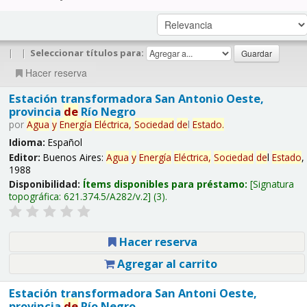
|
|
Seleccionar títulos para:
Hacer reserva
Estación transformadora San Antonio Oeste,
provincia
de
Río Negro
por
Agua
y
Energía
Eléctrica,
Sociedad
de
l
Estado
.
Idioma:
Español
Editor:
Buenos Aires:
Agua
y
Energía
Eléctrica,
Sociedad
de
l
Estado
,
1988
Disponibilidad:
Ítems disponibles para préstamo:
Signatura
topográfica:
621.374.5/A282/v.2
(3).
Hacer reserva
Agregar al carrito
Estación transformadora San Antoni Oeste,
provincia
de
Río Negro