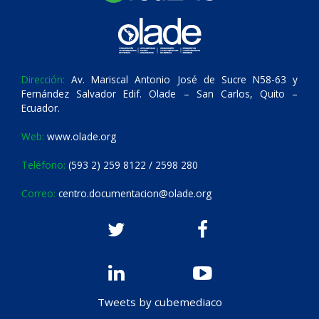
Dirección:
Av. Mariscal Antonio José de Sucre N58-63 y
Fernández Salvador Edif. Olade – San Carlos, Quito –
Ecuador.
Web:
www.olade.org
Teléfono:
(593 2) 259 8122 / 2598 280
Correo:
centro.documentacion@olade.org
Tweets by cubemediaco