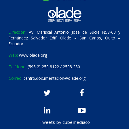
Dirección:
Av. Mariscal Antonio José de Sucre N58-63 y
Fernández Salvador Edif. Olade – San Carlos, Quito –
Ecuador.
Web:
www.olade.org
Teléfono:
(593 2) 259 8122 / 2598 280
Correo:
centro.documentacion@olade.org
Tweets by cubemediaco