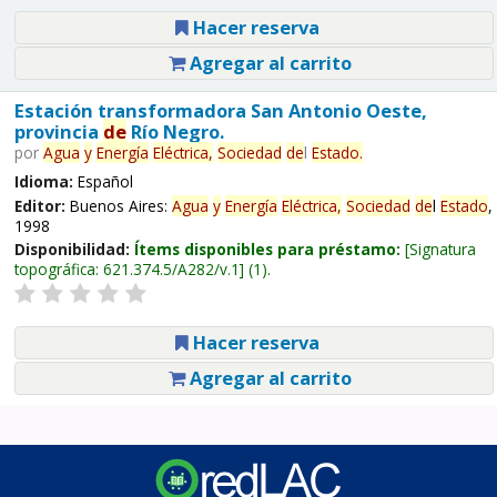
Hacer reserva
Agregar al carrito
Estación transformadora San Antonio Oeste,
provincia
de
Río Negro.
por
Agua
y
Energía
Eléctrica,
Sociedad
de
l
Estado
.
Idioma:
Español
Editor:
Buenos Aires:
Agua
y
Energía
Eléctrica,
Sociedad
de
l
Estado
,
1998
Disponibilidad:
Ítems disponibles para préstamo:
Signatura
topográfica:
621.374.5/A282/v.1
(1).
Hacer reserva
Agregar al carrito