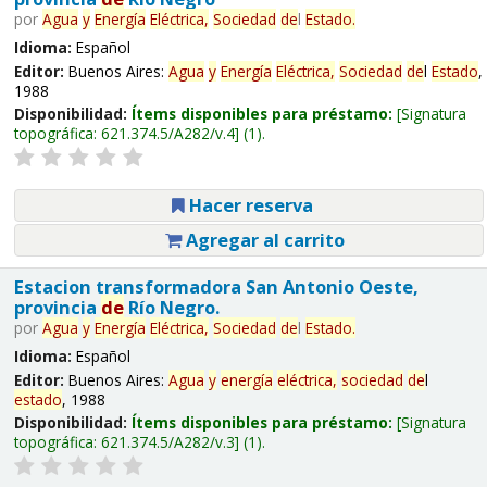
por
Agua
y
Energía
Eléctrica,
Sociedad
de
l
Estado
.
Idioma:
Español
Editor:
Buenos Aires:
Agua
y
Energía
Eléctrica,
Sociedad
de
l
Estado
,
1988
Disponibilidad:
Ítems disponibles para préstamo:
Signatura
topográfica:
621.374.5/A282/v.4
(1).
Hacer reserva
Agregar al carrito
Estacion transformadora San Antonio Oeste,
provincia
de
Río Negro.
por
Agua
y
Energía
Eléctrica,
Sociedad
de
l
Estado
.
Idioma:
Español
Editor:
Buenos Aires:
Agua
y
energía
eléctrica,
sociedad
de
l
estado
, 1988
Disponibilidad:
Ítems disponibles para préstamo:
Signatura
topográfica:
621.374.5/A282/v.3
(1).