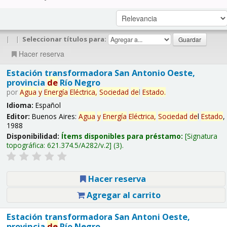
|
|
Seleccionar títulos para:
Hacer reserva
Estación transformadora San Antonio Oeste,
provincia
de
Río Negro
por
Agua
y
Energía
Eléctrica,
Sociedad
de
l
Estado
.
Idioma:
Español
Editor:
Buenos Aires:
Agua
y
Energía
Eléctrica,
Sociedad
de
l
Estado
,
1988
Disponibilidad:
Ítems disponibles para préstamo:
Signatura
topográfica:
621.374.5/A282/v.2
(3).
Hacer reserva
Agregar al carrito
Estación transformadora San Antoni Oeste,
provincia
de
Río Negro