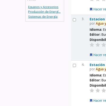
Equipos y Accesorios
Hacer r
Producción de Energí...
Sistemas de Energía
3.
Estacion
por
Agua
Idioma:
E
Editor:
Bu
Disponibi
Hacer r
4.
Estación
por
Agua
Idioma:
E
Editor:
Bu
Disponibi
Hacer r