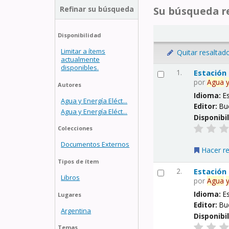
Refinar su búsqueda
Su búsqueda re
Disponibilidad
Limitar a ítems
Quitar resaltad
actualmente
disponibles.
1.
Estación
por
Agua
Autores
Idioma:
E
Agua y Energía Eléct...
Editor:
Bu
Agua y Energía Eléct...
Disponibi
Colecciones
Documentos Externos
Hacer r
Tipos de ítem
2.
Estación
Libros
por
Agua
Idioma:
E
Lugares
Editor:
Bu
Argentina
Disponibi
Temas