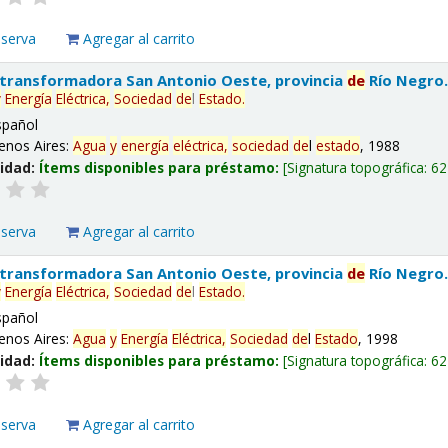
eserva
Agregar al carrito
 transformadora San Antonio Oeste, provincia
de
Río Negro
y
Energía
Eléctrica,
Sociedad
de
l
Estado
.
spañol
enos Aires:
Agua
y
energía
eléctrica,
sociedad
de
l
estado
, 1988
lidad:
Ítems disponibles para préstamo:
Signatura topográfica:
62
eserva
Agregar al carrito
 transformadora San Antonio Oeste, provincia
de
Río Negro
y
Energía
Eléctrica,
Sociedad
de
l
Estado
.
spañol
enos Aires:
Agua
y
Energía
Eléctrica,
Sociedad
de
l
Estado
, 1998
lidad:
Ítems disponibles para préstamo:
Signatura topográfica:
62
eserva
Agregar al carrito