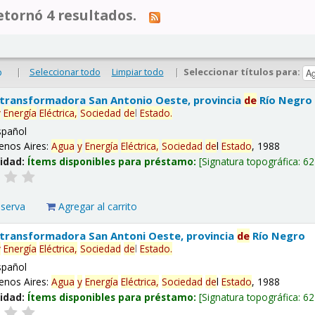
tornó 4 resultados.
|
Seleccionar todo
Limpiar todo
|
Seleccionar títulos para:
o
 transformadora San Antonio Oeste, provincia
de
Río Negro
y
Energía
Eléctrica,
Sociedad
de
l
Estado
.
spañol
enos Aires:
Agua
y
Energía
Eléctrica,
Sociedad
de
l
Estado
, 1988
lidad:
Ítems disponibles para préstamo:
Signatura topográfica:
62
eserva
Agregar al carrito
 transformadora San Antoni Oeste, provincia
de
Río Negro
y
Energía
Eléctrica,
Sociedad
de
l
Estado
.
spañol
enos Aires:
Agua
y
Energía
Eléctrica,
Sociedad
de
l
Estado
, 1988
lidad:
Ítems disponibles para préstamo:
Signatura topográfica:
62