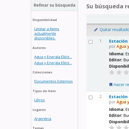
Refinar su búsqueda
Su búsqueda re
Disponibilidad
Limitar a ítems
Quitar resaltad
actualmente
disponibles.
1.
Estación
por
Agua
Autores
Idioma:
E
Agua y Energía Eléct...
Editor:
Bu
Agua y Energía Eléct...
Disponibi
Colecciones
Documentos Externos
Hacer r
Tipos de ítem
2.
Estación
Libros
por
Agua
Idioma:
E
Lugares
Editor:
Bu
Argentina
Disponibi
Temas