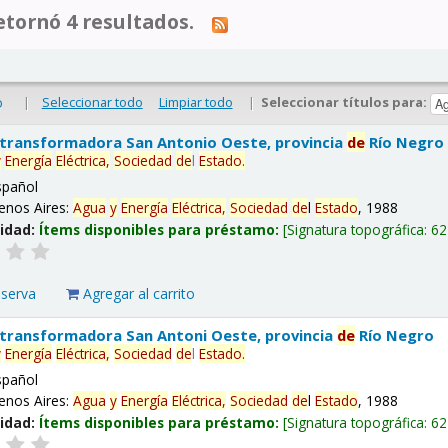
tornó 4 resultados.
|
Seleccionar todo
Limpiar todo
|
Seleccionar títulos para:
o
 transformadora San Antonio Oeste, provincia
de
Río Negro
y
Energía
Eléctrica,
Sociedad
de
l
Estado
.
spañol
enos Aires:
Agua
y
Energía
Eléctrica,
Sociedad
de
l
Estado
, 1988
lidad:
Ítems disponibles para préstamo:
Signatura topográfica:
62
eserva
Agregar al carrito
 transformadora San Antoni Oeste, provincia
de
Río Negro
y
Energía
Eléctrica,
Sociedad
de
l
Estado
.
spañol
enos Aires:
Agua
y
Energía
Eléctrica,
Sociedad
de
l
Estado
, 1988
lidad:
Ítems disponibles para préstamo:
Signatura topográfica:
62