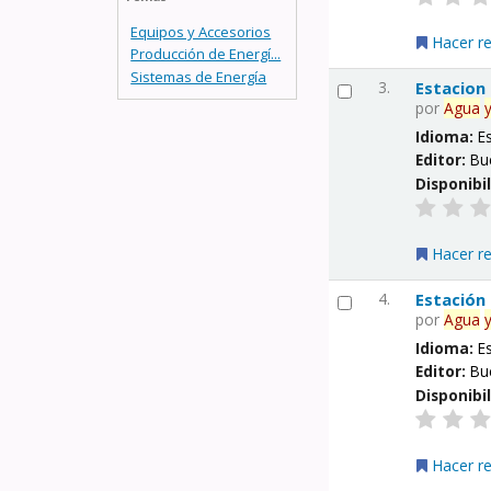
Equipos y Accesorios
Hacer r
Producción de Energí...
Sistemas de Energía
3.
Estacion
por
Agua
Idioma:
E
Editor:
Bu
Disponibi
Hacer r
4.
Estación
por
Agua
Idioma:
E
Editor:
Bu
Disponibi
Hacer r