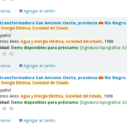
eserva
Agregar al carrito
 transformadora San Antonio Oeste, provincia
de
Río Negro
y
Energía
Eléctrica,
Sociedad
de
l
Estado
.
spañol
enos Aires:
Agua
y
energía
eléctrica,
sociedad
de
l
estado
, 1988
lidad:
Ítems disponibles para préstamo:
Signatura topográfica:
62
eserva
Agregar al carrito
 transformadora San Antonio Oeste, provincia
de
Río Negro
y
Energía
Eléctrica,
Sociedad
de
l
Estado
.
spañol
enos Aires:
Agua
y
Energía
Eléctrica,
Sociedad
de
l
Estado
, 1998
lidad:
Ítems disponibles para préstamo:
Signatura topográfica:
62
eserva
Agregar al carrito