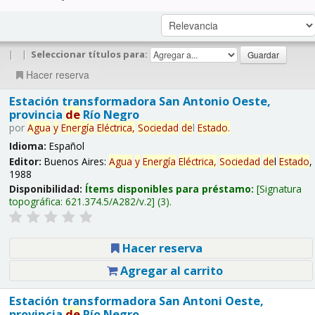
|
|
Seleccionar títulos para:
Hacer reserva
Estación transformadora San Antonio Oeste,
provincia
de
Río Negro
por
Agua
y
Energía
Eléctrica,
Sociedad
de
l
Estado
.
Idioma:
Español
Editor:
Buenos Aires:
Agua
y
Energía
Eléctrica,
Sociedad
de
l
Estado
,
1988
Disponibilidad:
Ítems disponibles para préstamo:
Signatura
topográfica:
621.374.5/A282/v.2
(3).
Hacer reserva
Agregar al carrito
Estación transformadora San Antoni Oeste,
provincia
de
Río Negro