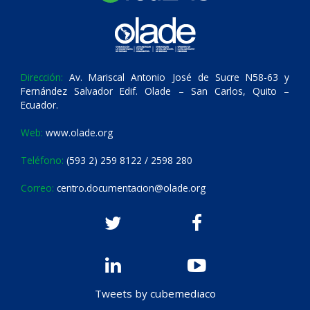
Dirección:
Av. Mariscal Antonio José de Sucre N58-63 y
Fernández Salvador Edif. Olade – San Carlos, Quito –
Ecuador.
Web:
www.olade.org
Teléfono:
(593 2) 259 8122 / 2598 280
Correo:
centro.documentacion@olade.org
Tweets by cubemediaco