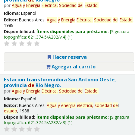
por
Agua
y
Energía
Eléctrica,
Sociedad
de
l
Estado
.
Idioma:
Español
Editor:
Buenos Aires:
Agua
y
Energía
Eléctrica,
Sociedad
de
l
Estado
,
1988
Disponibilidad:
Ítems disponibles para préstamo:
Signatura
topográfica:
621.374.5/A282/v.4
(1).
Hacer reserva
Agregar al carrito
Estacion transformadora San Antonio Oeste,
provincia
de
Río Negro.
por
Agua
y
Energía
Eléctrica,
Sociedad
de
l
Estado
.
Idioma:
Español
Editor:
Buenos Aires:
Agua
y
energía
eléctrica,
sociedad
de
l
estado
, 1988
Disponibilidad:
Ítems disponibles para préstamo:
Signatura
topográfica:
621.374.5/A282/v.3
(1).