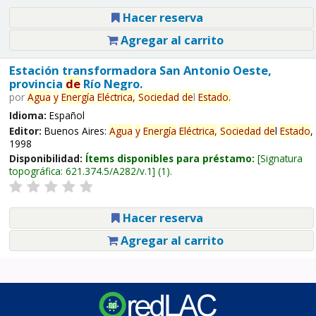
Hacer reserva
Agregar al carrito
Estación transformadora San Antonio Oeste,
provincia
de
Río Negro.
por
Agua
y
Energía
Eléctrica,
Sociedad
de
l
Estado
.
Idioma:
Español
Editor:
Buenos Aires:
Agua
y
Energía
Eléctrica,
Sociedad
de
l
Estado
,
1998
Disponibilidad:
Ítems disponibles para préstamo:
Signatura
topográfica:
621.374.5/A282/v.1
(1).
Hacer reserva
Agregar al carrito