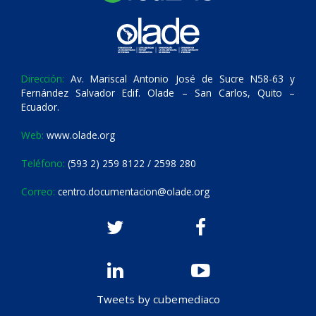
Dirección:
Av. Mariscal Antonio José de Sucre N58-63 y
Fernández Salvador Edif. Olade – San Carlos, Quito –
Ecuador.
Web:
www.olade.org
Teléfono:
(593 2) 259 8122 / 2598 280
Correo:
centro.documentacion@olade.org
Tweets by cubemediaco