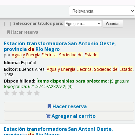
|
|
Seleccionar títulos para:
Hacer reserva
Estación transformadora San Antonio Oeste,
provincia
de
Río Negro
por
Agua
y
Energía
Eléctrica,
Sociedad
de
l
Estado
.
Idioma:
Español
Editor:
Buenos Aires:
Agua
y
Energía
Eléctrica,
Sociedad
de
l
Estado
,
1988
Disponibilidad:
Ítems disponibles para préstamo:
Signatura
topográfica:
621.374.5/A282/v.2
(3).
Hacer reserva
Agregar al carrito
Estación transformadora San Antoni Oeste,
provincia
de
Río Negro