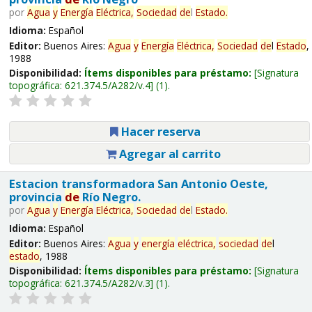
por
Agua
y
Energía
Eléctrica,
Sociedad
de
l
Estado
.
Idioma:
Español
Editor:
Buenos Aires:
Agua
y
Energía
Eléctrica,
Sociedad
de
l
Estado
,
1988
Disponibilidad:
Ítems disponibles para préstamo:
Signatura
topográfica:
621.374.5/A282/v.4
(1).
Hacer reserva
Agregar al carrito
Estacion transformadora San Antonio Oeste,
provincia
de
Río Negro.
por
Agua
y
Energía
Eléctrica,
Sociedad
de
l
Estado
.
Idioma:
Español
Editor:
Buenos Aires:
Agua
y
energía
eléctrica,
sociedad
de
l
estado
, 1988
Disponibilidad:
Ítems disponibles para préstamo:
Signatura
topográfica:
621.374.5/A282/v.3
(1).