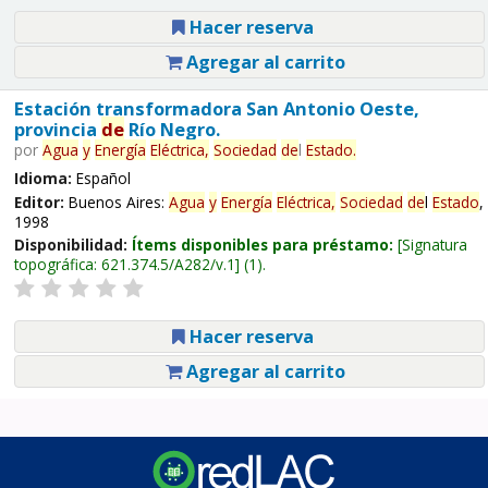
Hacer reserva
Agregar al carrito
Estación transformadora San Antonio Oeste,
provincia
de
Río Negro.
por
Agua
y
Energía
Eléctrica,
Sociedad
de
l
Estado
.
Idioma:
Español
Editor:
Buenos Aires:
Agua
y
Energía
Eléctrica,
Sociedad
de
l
Estado
,
1998
Disponibilidad:
Ítems disponibles para préstamo:
Signatura
topográfica:
621.374.5/A282/v.1
(1).
Hacer reserva
Agregar al carrito