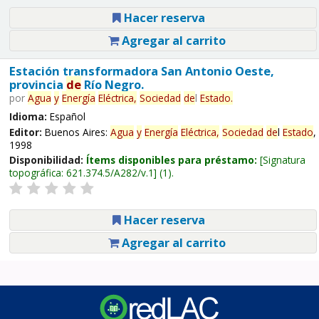
Hacer reserva
Agregar al carrito
Estación transformadora San Antonio Oeste,
provincia
de
Río Negro.
por
Agua
y
Energía
Eléctrica,
Sociedad
de
l
Estado
.
Idioma:
Español
Editor:
Buenos Aires:
Agua
y
Energía
Eléctrica,
Sociedad
de
l
Estado
,
1998
Disponibilidad:
Ítems disponibles para préstamo:
Signatura
topográfica:
621.374.5/A282/v.1
(1).
Hacer reserva
Agregar al carrito