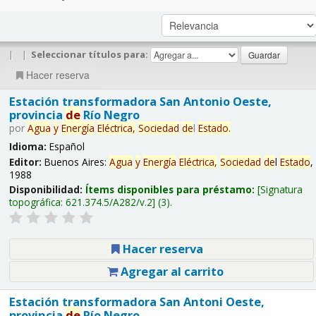
|
|
Seleccionar títulos para:
Hacer reserva
Estación transformadora San Antonio Oeste,
provincia
de
Río Negro
por
Agua
y
Energía
Eléctrica,
Sociedad
de
l
Estado
.
Idioma:
Español
Editor:
Buenos Aires:
Agua
y
Energía
Eléctrica,
Sociedad
de
l
Estado
,
1988
Disponibilidad:
Ítems disponibles para préstamo:
Signatura
topográfica:
621.374.5/A282/v.2
(3).
Hacer reserva
Agregar al carrito
Estación transformadora San Antoni Oeste,
provincia
de
Río Negro