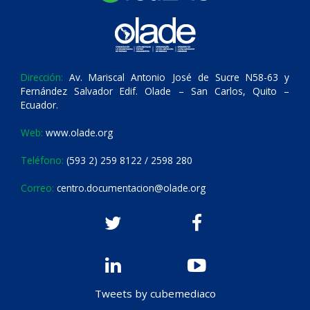
Dirección:
Av. Mariscal Antonio José de Sucre N58-63 y
Fernández Salvador Edif. Olade – San Carlos, Quito –
Ecuador.
Web:
www.olade.org
Teléfono:
(593 2) 259 8122 / 2598 280
Correo:
centro.documentacion@olade.org
Tweets by cubemediaco