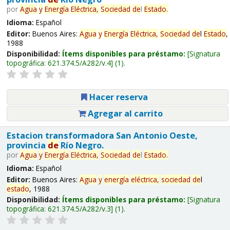
por
Agua
y
Energía
Eléctrica,
Sociedad
de
l
Estado
.
Idioma:
Español
Editor:
Buenos Aires:
Agua
y
Energía
Eléctrica,
Sociedad
de
l
Estado
,
1988
Disponibilidad:
Ítems disponibles para préstamo:
Signatura
topográfica:
621.374.5/A282/v.4
(1).
Hacer reserva
Agregar al carrito
Estacion transformadora San Antonio Oeste,
provincia
de
Río Negro.
por
Agua
y
Energía
Eléctrica,
Sociedad
de
l
Estado
.
Idioma:
Español
Editor:
Buenos Aires:
Agua
y
energía
eléctrica,
sociedad
de
l
estado
, 1988
Disponibilidad:
Ítems disponibles para préstamo:
Signatura
topográfica:
621.374.5/A282/v.3
(1).