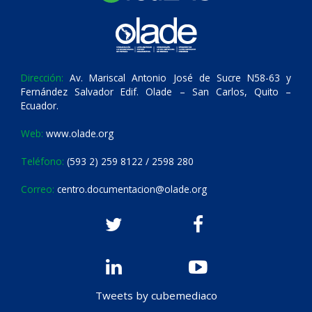
Dirección:
Av. Mariscal Antonio José de Sucre N58-63 y
Fernández Salvador Edif. Olade – San Carlos, Quito –
Ecuador.
Web:
www.olade.org
Teléfono:
(593 2) 259 8122 / 2598 280
Correo:
centro.documentacion@olade.org
Tweets by cubemediaco