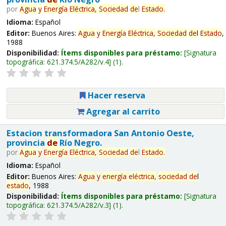
por
Agua
y
Energía
Eléctrica,
Sociedad
de
l
Estado
.
Idioma:
Español
Editor:
Buenos Aires:
Agua
y
Energía
Eléctrica,
Sociedad
de
l
Estado
,
1988
Disponibilidad:
Ítems disponibles para préstamo:
Signatura
topográfica:
621.374.5/A282/v.4
(1).
Hacer reserva
Agregar al carrito
Estacion transformadora San Antonio Oeste,
provincia
de
Río Negro.
por
Agua
y
Energía
Eléctrica,
Sociedad
de
l
Estado
.
Idioma:
Español
Editor:
Buenos Aires:
Agua
y
energía
eléctrica,
sociedad
de
l
estado
, 1988
Disponibilidad:
Ítems disponibles para préstamo:
Signatura
topográfica:
621.374.5/A282/v.3
(1).