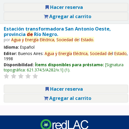
Hacer reserva
Agregar al carrito
Estación transformadora San Antonio Oeste,
provincia
de
Río Negro.
por
Agua
y
Energía
Eléctrica,
Sociedad
de
l
Estado
.
Idioma:
Español
Editor:
Buenos Aires:
Agua
y
Energía
Eléctrica,
Sociedad
de
l
Estado
,
1998
Disponibilidad:
Ítems disponibles para préstamo:
Signatura
topográfica:
621.374.5/A282/v.1
(1).
Hacer reserva
Agregar al carrito