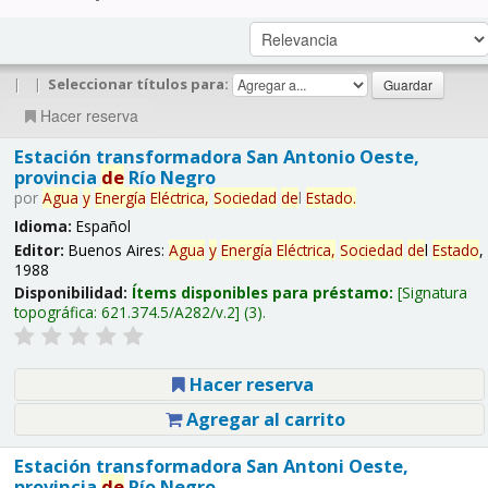
|
|
Seleccionar títulos para:
Hacer reserva
Estación transformadora San Antonio Oeste,
provincia
de
Río Negro
por
Agua
y
Energía
Eléctrica,
Sociedad
de
l
Estado
.
Idioma:
Español
Editor:
Buenos Aires:
Agua
y
Energía
Eléctrica,
Sociedad
de
l
Estado
,
1988
Disponibilidad:
Ítems disponibles para préstamo:
Signatura
topográfica:
621.374.5/A282/v.2
(3).
Hacer reserva
Agregar al carrito
Estación transformadora San Antoni Oeste,
provincia
de
Río Negro