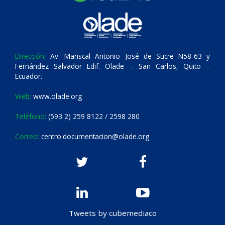
Dirección:
Av. Mariscal Antonio José de Sucre N58-63 y
Fernández Salvador Edif. Olade – San Carlos, Quito –
Ecuador.
Web:
www.olade.org
Teléfono:
(593 2) 259 8122 / 2598 280
Correo:
centro.documentacion@olade.org
Tweets by cubemediaco