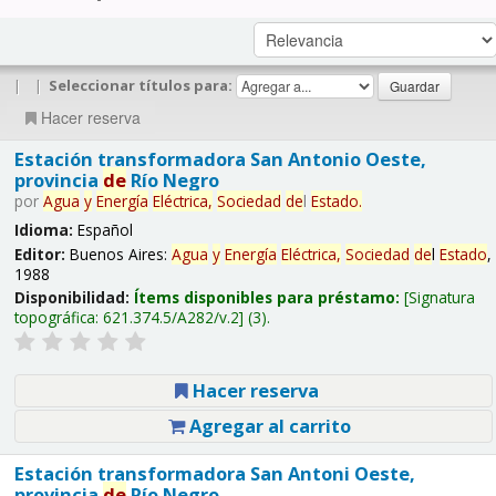
|
|
Seleccionar títulos para:
Hacer reserva
Estación transformadora San Antonio Oeste,
provincia
de
Río Negro
por
Agua
y
Energía
Eléctrica,
Sociedad
de
l
Estado
.
Idioma:
Español
Editor:
Buenos Aires:
Agua
y
Energía
Eléctrica,
Sociedad
de
l
Estado
,
1988
Disponibilidad:
Ítems disponibles para préstamo:
Signatura
topográfica:
621.374.5/A282/v.2
(3).
Hacer reserva
Agregar al carrito
Estación transformadora San Antoni Oeste,
provincia
de
Río Negro