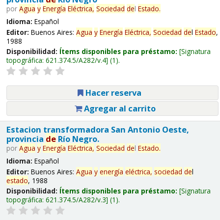
por
Agua
y
Energía
Eléctrica,
Sociedad
de
l
Estado
.
Idioma:
Español
Editor:
Buenos Aires:
Agua
y
Energía
Eléctrica,
Sociedad
de
l
Estado
,
1988
Disponibilidad:
Ítems disponibles para préstamo:
Signatura
topográfica:
621.374.5/A282/v.4
(1).
Hacer reserva
Agregar al carrito
Estacion transformadora San Antonio Oeste,
provincia
de
Río Negro.
por
Agua
y
Energía
Eléctrica,
Sociedad
de
l
Estado
.
Idioma:
Español
Editor:
Buenos Aires:
Agua
y
energía
eléctrica,
sociedad
de
l
estado
, 1988
Disponibilidad:
Ítems disponibles para préstamo:
Signatura
topográfica:
621.374.5/A282/v.3
(1).