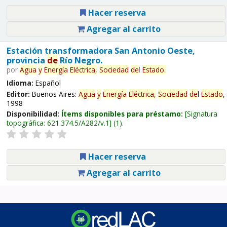
Hacer reserva
Agregar al carrito
Estación transformadora San Antonio Oeste,
provincia
de
Río Negro.
por
Agua
y
Energía
Eléctrica,
Sociedad
de
l
Estado
.
Idioma:
Español
Editor:
Buenos Aires:
Agua
y
Energía
Eléctrica,
Sociedad
de
l
Estado
,
1998
Disponibilidad:
Ítems disponibles para préstamo:
Signatura
topográfica:
621.374.5/A282/v.1
(1).
Hacer reserva
Agregar al carrito