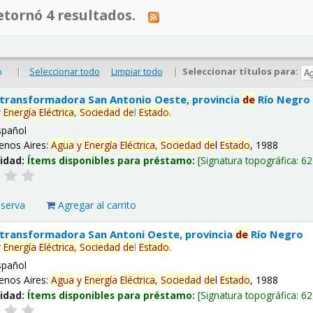
tornó 4 resultados.
|
Seleccionar todo
Limpiar todo
|
Seleccionar títulos para:
o
 transformadora San Antonio Oeste, provincia
de
Río Negro
y
Energía
Eléctrica,
Sociedad
de
l
Estado
.
spañol
enos Aires:
Agua
y
Energía
Eléctrica,
Sociedad
de
l
Estado
, 1988
lidad:
Ítems disponibles para préstamo:
Signatura topográfica:
62
eserva
Agregar al carrito
 transformadora San Antoni Oeste, provincia
de
Río Negro
y
Energía
Eléctrica,
Sociedad
de
l
Estado
.
spañol
enos Aires:
Agua
y
Energía
Eléctrica,
Sociedad
de
l
Estado
, 1988
lidad:
Ítems disponibles para préstamo:
Signatura topográfica:
62