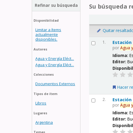
Refinar su búsqueda
Su búsqueda re
Disponibilidad
Limitar a ítems
Quitar resaltad
actualmente
disponibles.
1.
Estación
por
Agua
Autores
Idioma:
E
Agua y Energía Eléct...
Editor:
Bu
Agua y Energía Eléct...
Disponibi
Colecciones
Documentos Externos
Hacer r
Tipos de ítem
2.
Estación
Libros
por
Agua
Idioma:
E
Lugares
Editor:
Bu
Argentina
Disponibi
Temas