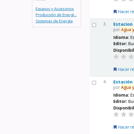
Equipos y Accesorios
Hacer r
Producción de Energí...
Sistemas de Energía
3.
Estacion
por
Agua
Idioma:
E
Editor:
Bu
Disponibi
Hacer r
4.
Estación
por
Agua
Idioma:
E
Editor:
Bu
Disponibi
Hacer r