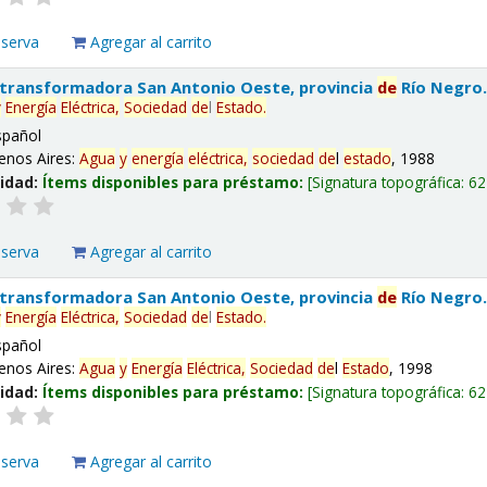
eserva
Agregar al carrito
 transformadora San Antonio Oeste, provincia
de
Río Negro
y
Energía
Eléctrica,
Sociedad
de
l
Estado
.
spañol
enos Aires:
Agua
y
energía
eléctrica,
sociedad
de
l
estado
, 1988
lidad:
Ítems disponibles para préstamo:
Signatura topográfica:
62
eserva
Agregar al carrito
 transformadora San Antonio Oeste, provincia
de
Río Negro
y
Energía
Eléctrica,
Sociedad
de
l
Estado
.
spañol
enos Aires:
Agua
y
Energía
Eléctrica,
Sociedad
de
l
Estado
, 1998
lidad:
Ítems disponibles para préstamo:
Signatura topográfica:
62
eserva
Agregar al carrito