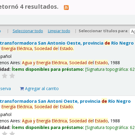
tornó 4 resultados.
|
Seleccionar todo
Limpiar todo
|
Seleccionar títulos para:
o
 transformadora San Antonio Oeste, provincia
de
Río Negro
y
Energía
Eléctrica,
Sociedad
de
l
Estado
.
spañol
enos Aires:
Agua
y
Energía
Eléctrica,
Sociedad
de
l
Estado
, 1988
lidad:
Ítems disponibles para préstamo:
Signatura topográfica:
62
eserva
Agregar al carrito
 transformadora San Antoni Oeste, provincia
de
Río Negro
y
Energía
Eléctrica,
Sociedad
de
l
Estado
.
spañol
enos Aires:
Agua
y
Energía
Eléctrica,
Sociedad
de
l
Estado
, 1988
lidad:
Ítems disponibles para préstamo:
Signatura topográfica:
62