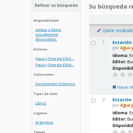
Refinar su búsqueda
Su búsqueda re
Disponibilidad
Limitar a ítems
Quitar resaltad
actualmente
disponibles.
1.
Estación
por
Agua
Autores
Idioma:
E
Agua y Energía Eléct...
Editor:
Bu
Agua y Energía Eléct...
Disponibi
Colecciones
Documentos Externos
Hacer r
Tipos de ítem
2.
Estación
Libros
por
Agua
Idioma:
E
Lugares
Editor:
Bu
Argentina
Disponibi
Temas