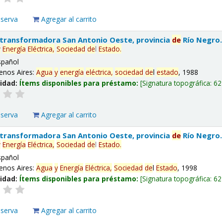
eserva
Agregar al carrito
 transformadora San Antonio Oeste, provincia
de
Río Negro
y
Energía
Eléctrica,
Sociedad
de
l
Estado
.
spañol
enos Aires:
Agua
y
energía
eléctrica,
sociedad
de
l
estado
, 1988
lidad:
Ítems disponibles para préstamo:
Signatura topográfica:
62
eserva
Agregar al carrito
 transformadora San Antonio Oeste, provincia
de
Río Negro
y
Energía
Eléctrica,
Sociedad
de
l
Estado
.
spañol
enos Aires:
Agua
y
Energía
Eléctrica,
Sociedad
de
l
Estado
, 1998
lidad:
Ítems disponibles para préstamo:
Signatura topográfica:
62
eserva
Agregar al carrito