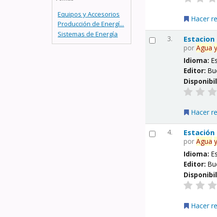
Equipos y Accesorios
Hacer r
Producción de Energí...
Sistemas de Energía
3.
Estacion
por
Agua
Idioma:
E
Editor:
Bu
Disponibi
Hacer r
4.
Estación
por
Agua
Idioma:
E
Editor:
Bu
Disponibi
Hacer r