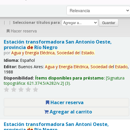
|
|
Seleccionar títulos para:
Hacer reserva
Estación transformadora San Antonio Oeste,
provincia
de
Río Negro
por
Agua
y
Energía
Eléctrica,
Sociedad
de
l
Estado
.
Idioma:
Español
Editor:
Buenos Aires:
Agua
y
Energía
Eléctrica,
Sociedad
de
l
Estado
,
1988
Disponibilidad:
Ítems disponibles para préstamo:
Signatura
topográfica:
621.374.5/A282/v.2
(3).
Hacer reserva
Agregar al carrito
Estación transformadora San Antoni Oeste,
provincia
de
Río Negro