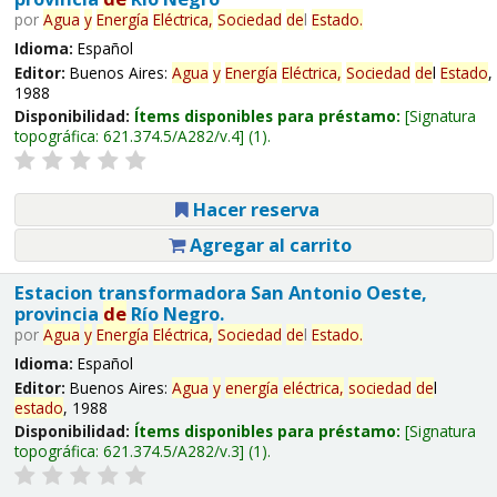
por
Agua
y
Energía
Eléctrica,
Sociedad
de
l
Estado
.
Idioma:
Español
Editor:
Buenos Aires:
Agua
y
Energía
Eléctrica,
Sociedad
de
l
Estado
,
1988
Disponibilidad:
Ítems disponibles para préstamo:
Signatura
topográfica:
621.374.5/A282/v.4
(1).
Hacer reserva
Agregar al carrito
Estacion transformadora San Antonio Oeste,
provincia
de
Río Negro.
por
Agua
y
Energía
Eléctrica,
Sociedad
de
l
Estado
.
Idioma:
Español
Editor:
Buenos Aires:
Agua
y
energía
eléctrica,
sociedad
de
l
estado
, 1988
Disponibilidad:
Ítems disponibles para préstamo:
Signatura
topográfica:
621.374.5/A282/v.3
(1).