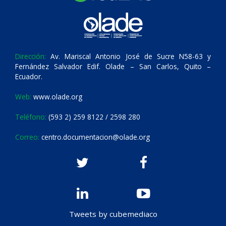
Dirección:
Av. Mariscal Antonio José de Sucre N58-63 y
Fernández Salvador Edif. Olade – San Carlos, Quito –
Ecuador.
Web:
www.olade.org
Teléfono:
(593 2) 259 8122 / 2598 280
Correo:
centro.documentacion@olade.org
Tweets by cubemediaco