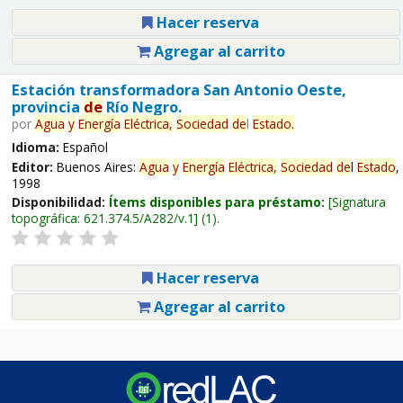
Hacer reserva
Agregar al carrito
Estación transformadora San Antonio Oeste,
provincia
de
Río Negro.
por
Agua
y
Energía
Eléctrica,
Sociedad
de
l
Estado
.
Idioma:
Español
Editor:
Buenos Aires:
Agua
y
Energía
Eléctrica,
Sociedad
de
l
Estado
,
1998
Disponibilidad:
Ítems disponibles para préstamo:
Signatura
topográfica:
621.374.5/A282/v.1
(1).
Hacer reserva
Agregar al carrito