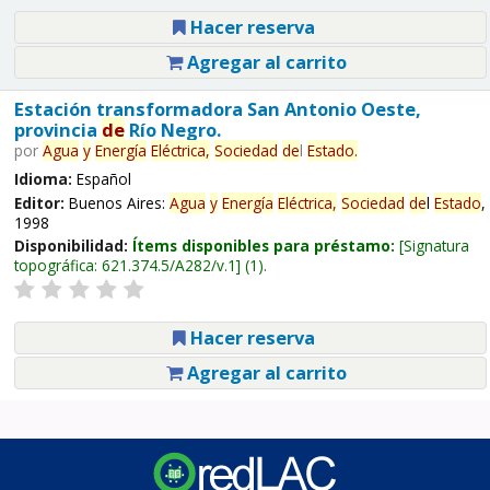
Hacer reserva
Agregar al carrito
Estación transformadora San Antonio Oeste,
provincia
de
Río Negro.
por
Agua
y
Energía
Eléctrica,
Sociedad
de
l
Estado
.
Idioma:
Español
Editor:
Buenos Aires:
Agua
y
Energía
Eléctrica,
Sociedad
de
l
Estado
,
1998
Disponibilidad:
Ítems disponibles para préstamo:
Signatura
topográfica:
621.374.5/A282/v.1
(1).
Hacer reserva
Agregar al carrito