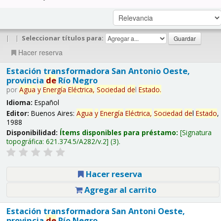
|
|
Seleccionar títulos para:
Hacer reserva
Estación transformadora San Antonio Oeste,
provincia
de
Río Negro
por
Agua
y
Energía
Eléctrica,
Sociedad
de
l
Estado
.
Idioma:
Español
Editor:
Buenos Aires:
Agua
y
Energía
Eléctrica,
Sociedad
de
l
Estado
,
1988
Disponibilidad:
Ítems disponibles para préstamo:
Signatura
topográfica:
621.374.5/A282/v.2
(3).
Hacer reserva
Agregar al carrito
Estación transformadora San Antoni Oeste,
provincia
de
Río Negro