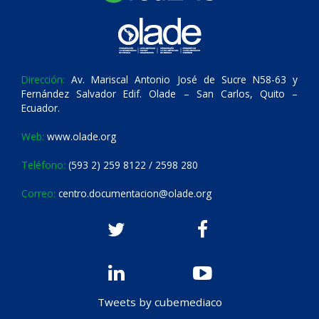
Dirección:
Av. Mariscal Antonio José de Sucre N58-63 y
Fernández Salvador Edif. Olade – San Carlos, Quito –
Ecuador.
Web:
www.olade.org
Teléfono:
(593 2) 259 8122 / 2598 280
Correo:
centro.documentacion@olade.org
Tweets by cubemediaco