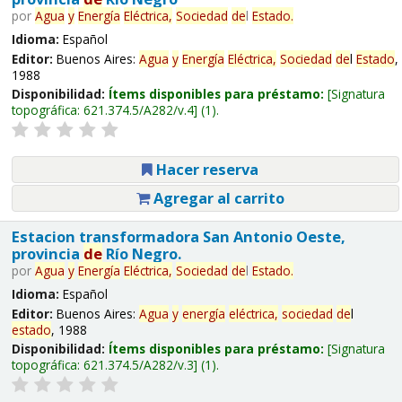
por
Agua
y
Energía
Eléctrica,
Sociedad
de
l
Estado
.
Idioma:
Español
Editor:
Buenos Aires:
Agua
y
Energía
Eléctrica,
Sociedad
de
l
Estado
,
1988
Disponibilidad:
Ítems disponibles para préstamo:
Signatura
topográfica:
621.374.5/A282/v.4
(1).
Hacer reserva
Agregar al carrito
Estacion transformadora San Antonio Oeste,
provincia
de
Río Negro.
por
Agua
y
Energía
Eléctrica,
Sociedad
de
l
Estado
.
Idioma:
Español
Editor:
Buenos Aires:
Agua
y
energía
eléctrica,
sociedad
de
l
estado
, 1988
Disponibilidad:
Ítems disponibles para préstamo:
Signatura
topográfica:
621.374.5/A282/v.3
(1).