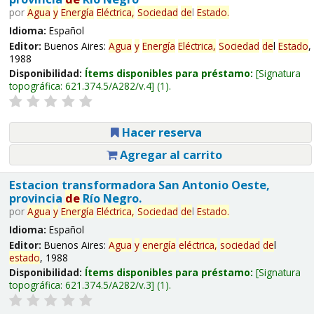
por
Agua
y
Energía
Eléctrica,
Sociedad
de
l
Estado
.
Idioma:
Español
Editor:
Buenos Aires:
Agua
y
Energía
Eléctrica,
Sociedad
de
l
Estado
,
1988
Disponibilidad:
Ítems disponibles para préstamo:
Signatura
topográfica:
621.374.5/A282/v.4
(1).
Hacer reserva
Agregar al carrito
Estacion transformadora San Antonio Oeste,
provincia
de
Río Negro.
por
Agua
y
Energía
Eléctrica,
Sociedad
de
l
Estado
.
Idioma:
Español
Editor:
Buenos Aires:
Agua
y
energía
eléctrica,
sociedad
de
l
estado
, 1988
Disponibilidad:
Ítems disponibles para préstamo:
Signatura
topográfica:
621.374.5/A282/v.3
(1).