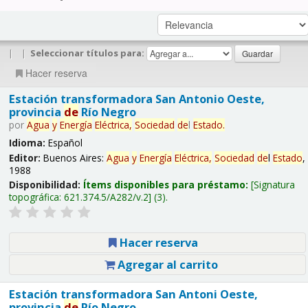
|
|
Seleccionar títulos para:
Hacer reserva
Estación transformadora San Antonio Oeste,
provincia
de
Río Negro
por
Agua
y
Energía
Eléctrica,
Sociedad
de
l
Estado
.
Idioma:
Español
Editor:
Buenos Aires:
Agua
y
Energía
Eléctrica,
Sociedad
de
l
Estado
,
1988
Disponibilidad:
Ítems disponibles para préstamo:
Signatura
topográfica:
621.374.5/A282/v.2
(3).
Hacer reserva
Agregar al carrito
Estación transformadora San Antoni Oeste,
provincia
de
Río Negro