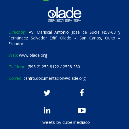
Dirección:
Av. Mariscal Antonio José de Sucre N58-63 y
Fernández Salvador Edif. Olade – San Carlos, Quito –
Ecuador.
Web:
www.olade.org
Teléfono:
(593 2) 259 8122 / 2598 280
Correo:
centro.documentacion@olade.org
Tweets by cubemediaco