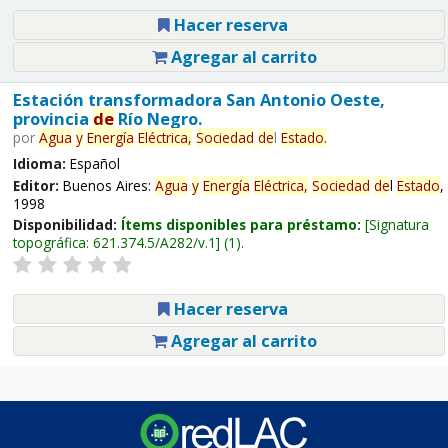
Hacer reserva
Agregar al carrito
Estación transformadora San Antonio Oeste,
provincia
de
Río Negro.
por
Agua
y
Energía
Eléctrica,
Sociedad
de
l
Estado
.
Idioma:
Español
Editor:
Buenos Aires:
Agua
y
Energía
Eléctrica,
Sociedad
de
l
Estado
,
1998
Disponibilidad:
Ítems disponibles para préstamo:
Signatura
topográfica:
621.374.5/A282/v.1
(1).
Hacer reserva
Agregar al carrito