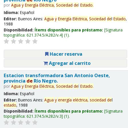
por
Agua
y
Energía
Eléctrica,
Sociedad
de
l
Estado
.
Idioma:
Español
Editor:
Buenos Aires:
Agua
y
Energía
Eléctrica,
Sociedad
de
l
Estado
,
1988
Disponibilidad:
Ítems disponibles para préstamo:
Signatura
topográfica:
621.374.5/A282/v.4
(1).
Hacer reserva
Agregar al carrito
Estacion transformadora San Antonio Oeste,
provincia
de
Río Negro.
por
Agua
y
Energía
Eléctrica,
Sociedad
de
l
Estado
.
Idioma:
Español
Editor:
Buenos Aires:
Agua
y
energía
eléctrica,
sociedad
de
l
estado
, 1988
Disponibilidad:
Ítems disponibles para préstamo:
Signatura
topográfica:
621.374.5/A282/v.3
(1).