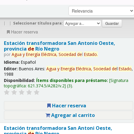
|
|
Seleccionar títulos para:
Hacer reserva
Estación transformadora San Antonio Oeste,
provincia
de
Río Negro
por
Agua
y
Energía
Eléctrica,
Sociedad
de
l
Estado
.
Idioma:
Español
Editor:
Buenos Aires:
Agua
y
Energía
Eléctrica,
Sociedad
de
l
Estado
,
1988
Disponibilidad:
Ítems disponibles para préstamo:
Signatura
topográfica:
621.374.5/A282/v.2
(3).
Hacer reserva
Agregar al carrito
Estación transformadora San Antoni Oeste,
provincia
de
Río Negro