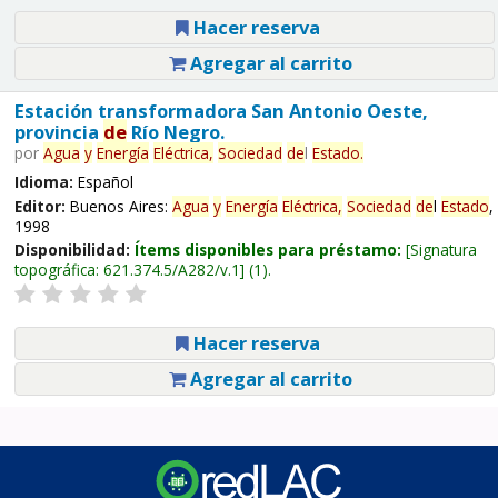
Hacer reserva
Agregar al carrito
Estación transformadora San Antonio Oeste,
provincia
de
Río Negro.
por
Agua
y
Energía
Eléctrica,
Sociedad
de
l
Estado
.
Idioma:
Español
Editor:
Buenos Aires:
Agua
y
Energía
Eléctrica,
Sociedad
de
l
Estado
,
1998
Disponibilidad:
Ítems disponibles para préstamo:
Signatura
topográfica:
621.374.5/A282/v.1
(1).
Hacer reserva
Agregar al carrito