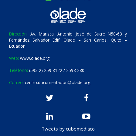
Dirección:
Av. Mariscal Antonio José de Sucre N58-63 y
Fernández Salvador Edif. Olade – San Carlos, Quito –
Ecuador.
Web:
www.olade.org
Teléfono:
(593 2) 259 8122 / 2598 280
Correo:
centro.documentacion@olade.org
Tweets by cubemediaco