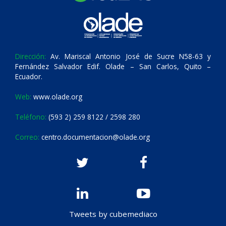
Dirección:
Av. Mariscal Antonio José de Sucre N58-63 y
Fernández Salvador Edif. Olade – San Carlos, Quito –
Ecuador.
Web:
www.olade.org
Teléfono:
(593 2) 259 8122 / 2598 280
Correo:
centro.documentacion@olade.org
Tweets by cubemediaco