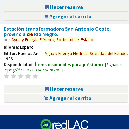
Hacer reserva
Agregar al carrito
Estación transformadora San Antonio Oeste,
provincia
de
Río Negro.
por
Agua
y
Energía
Eléctrica,
Sociedad
de
l
Estado
.
Idioma:
Español
Editor:
Buenos Aires:
Agua
y
Energía
Eléctrica,
Sociedad
de
l
Estado
,
1998
Disponibilidad:
Ítems disponibles para préstamo:
Signatura
topográfica:
621.374.5/A282/v.1
(1).
Hacer reserva
Agregar al carrito