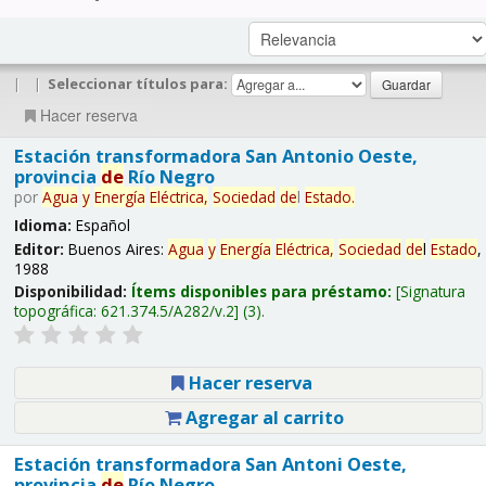
|
|
Seleccionar títulos para:
Hacer reserva
Estación transformadora San Antonio Oeste,
provincia
de
Río Negro
por
Agua
y
Energía
Eléctrica,
Sociedad
de
l
Estado
.
Idioma:
Español
Editor:
Buenos Aires:
Agua
y
Energía
Eléctrica,
Sociedad
de
l
Estado
,
1988
Disponibilidad:
Ítems disponibles para préstamo:
Signatura
topográfica:
621.374.5/A282/v.2
(3).
Hacer reserva
Agregar al carrito
Estación transformadora San Antoni Oeste,
provincia
de
Río Negro