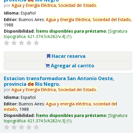
por
Agua
y
Energía
Eléctrica,
Sociedad
de
l
Estado
.
Idioma:
Español
Editor:
Buenos Aires:
Agua
y
Energía
Eléctrica,
Sociedad
de
l
Estado
,
1988
Disponibilidad:
Ítems disponibles para préstamo:
Signatura
topográfica:
621.374.5/A282/v.4
(1).
Hacer reserva
Agregar al carrito
Estacion transformadora San Antonio Oeste,
provincia
de
Río Negro.
por
Agua
y
Energía
Eléctrica,
Sociedad
de
l
Estado
.
Idioma:
Español
Editor:
Buenos Aires:
Agua
y
energía
eléctrica,
sociedad
de
l
estado
, 1988
Disponibilidad:
Ítems disponibles para préstamo:
Signatura
topográfica:
621.374.5/A282/v.3
(1).