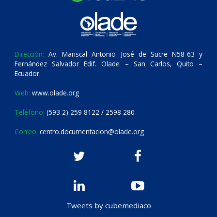
Dirección:
Av. Mariscal Antonio José de Sucre N58-63 y
Fernández Salvador Edif. Olade – San Carlos, Quito –
Ecuador.
Web:
www.olade.org
Teléfono:
(593 2) 259 8122 / 2598 280
Correo:
centro.documentacion@olade.org
Tweets by cubemediaco