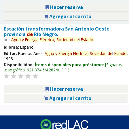
Hacer reserva
Agregar al carrito
Estación transformadora San Antonio Oeste,
provincia
de
Río Negro.
por
Agua
y
Energía
Eléctrica,
Sociedad
de
l
Estado
.
Idioma:
Español
Editor:
Buenos Aires:
Agua
y
Energía
Eléctrica,
Sociedad
de
l
Estado
,
1998
Disponibilidad:
Ítems disponibles para préstamo:
Signatura
topográfica:
621.374.5/A282/v.1
(1).
Hacer reserva
Agregar al carrito