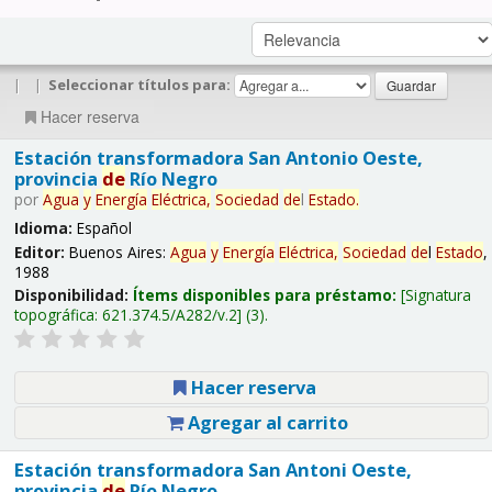
|
|
Seleccionar títulos para:
Hacer reserva
Estación transformadora San Antonio Oeste,
provincia
de
Río Negro
por
Agua
y
Energía
Eléctrica,
Sociedad
de
l
Estado
.
Idioma:
Español
Editor:
Buenos Aires:
Agua
y
Energía
Eléctrica,
Sociedad
de
l
Estado
,
1988
Disponibilidad:
Ítems disponibles para préstamo:
Signatura
topográfica:
621.374.5/A282/v.2
(3).
Hacer reserva
Agregar al carrito
Estación transformadora San Antoni Oeste,
provincia
de
Río Negro