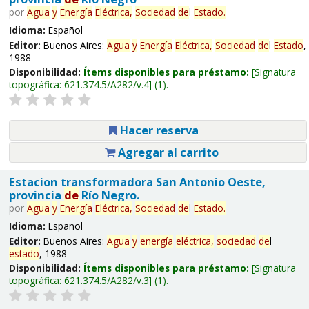
por
Agua
y
Energía
Eléctrica,
Sociedad
de
l
Estado
.
Idioma:
Español
Editor:
Buenos Aires:
Agua
y
Energía
Eléctrica,
Sociedad
de
l
Estado
,
1988
Disponibilidad:
Ítems disponibles para préstamo:
Signatura
topográfica:
621.374.5/A282/v.4
(1).
Hacer reserva
Agregar al carrito
Estacion transformadora San Antonio Oeste,
provincia
de
Río Negro.
por
Agua
y
Energía
Eléctrica,
Sociedad
de
l
Estado
.
Idioma:
Español
Editor:
Buenos Aires:
Agua
y
energía
eléctrica,
sociedad
de
l
estado
, 1988
Disponibilidad:
Ítems disponibles para préstamo:
Signatura
topográfica:
621.374.5/A282/v.3
(1).