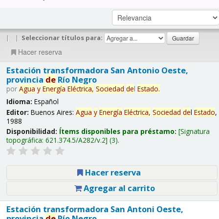
|
|
Seleccionar títulos para:
Hacer reserva
Estación transformadora San Antonio Oeste,
provincia
de
Río Negro
por
Agua
y
Energía
Eléctrica,
Sociedad
de
l
Estado
.
Idioma:
Español
Editor:
Buenos Aires:
Agua
y
Energía
Eléctrica,
Sociedad
de
l
Estado
,
1988
Disponibilidad:
Ítems disponibles para préstamo:
Signatura
topográfica:
621.374.5/A282/v.2
(3).
Hacer reserva
Agregar al carrito
Estación transformadora San Antoni Oeste,
provincia
de
Río Negro