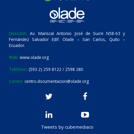
Dirección:
Av. Mariscal Antonio José de Sucre N58-63 y
Fernández Salvador Edif. Olade – San Carlos, Quito –
Ecuador.
Web:
www.olade.org
Teléfono:
(593 2) 259 8122 / 2598 280
Correo:
centro.documentacion@olade.org
Tweets by cubemediaco