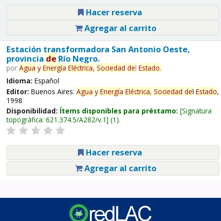
Hacer reserva
Agregar al carrito
Estación transformadora San Antonio Oeste,
provincia
de
Río Negro.
por
Agua
y
Energía
Eléctrica,
Sociedad
de
l
Estado
.
Idioma:
Español
Editor:
Buenos Aires:
Agua
y
Energía
Eléctrica,
Sociedad
de
l
Estado
,
1998
Disponibilidad:
Ítems disponibles para préstamo:
Signatura
topográfica:
621.374.5/A282/v.1
(1).
Hacer reserva
Agregar al carrito