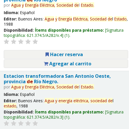
por
Agua
y
Energía
Eléctrica,
Sociedad
de
l
Estado
.
Idioma:
Español
Editor:
Buenos Aires:
Agua
y
Energía
Eléctrica,
Sociedad
de
l
Estado
,
1988
Disponibilidad:
Ítems disponibles para préstamo:
Signatura
topográfica:
621.374.5/A282/v.4
(1).
Hacer reserva
Agregar al carrito
Estacion transformadora San Antonio Oeste,
provincia
de
Río Negro.
por
Agua
y
Energía
Eléctrica,
Sociedad
de
l
Estado
.
Idioma:
Español
Editor:
Buenos Aires:
Agua
y
energía
eléctrica,
sociedad
de
l
estado
, 1988
Disponibilidad:
Ítems disponibles para préstamo:
Signatura
topográfica:
621.374.5/A282/v.3
(1).