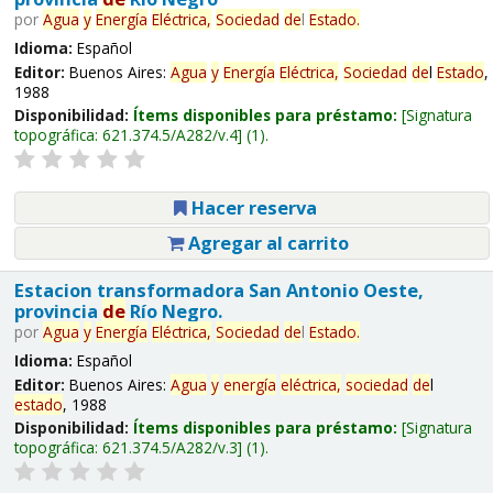
por
Agua
y
Energía
Eléctrica,
Sociedad
de
l
Estado
.
Idioma:
Español
Editor:
Buenos Aires:
Agua
y
Energía
Eléctrica,
Sociedad
de
l
Estado
,
1988
Disponibilidad:
Ítems disponibles para préstamo:
Signatura
topográfica:
621.374.5/A282/v.4
(1).
Hacer reserva
Agregar al carrito
Estacion transformadora San Antonio Oeste,
provincia
de
Río Negro.
por
Agua
y
Energía
Eléctrica,
Sociedad
de
l
Estado
.
Idioma:
Español
Editor:
Buenos Aires:
Agua
y
energía
eléctrica,
sociedad
de
l
estado
, 1988
Disponibilidad:
Ítems disponibles para préstamo:
Signatura
topográfica:
621.374.5/A282/v.3
(1).