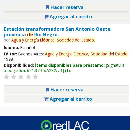
Hacer reserva
Agregar al carrito
Estación transformadora San Antonio Oeste,
provincia
de
Río Negro.
por
Agua
y
Energía
Eléctrica,
Sociedad
de
l
Estado
.
Idioma:
Español
Editor:
Buenos Aires:
Agua
y
Energía
Eléctrica,
Sociedad
de
l
Estado
,
1998
Disponibilidad:
Ítems disponibles para préstamo:
Signatura
topográfica:
621.374.5/A282/v.1
(1).
Hacer reserva
Agregar al carrito