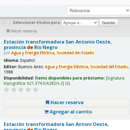
|
|
Seleccionar títulos para:
Hacer reserva
Estación transformadora San Antonio Oeste,
provincia
de
Río Negro
por
Agua
y
Energía
Eléctrica,
Sociedad
de
l
Estado
.
Idioma:
Español
Editor:
Buenos Aires:
Agua
y
Energía
Eléctrica,
Sociedad
de
l
Estado
,
1988
Disponibilidad:
Ítems disponibles para préstamo:
Signatura
topográfica:
621.374.5/A282/v.2
(3).
Hacer reserva
Agregar al carrito
Estación transformadora San Antoni Oeste,
provincia
de
Río Negro