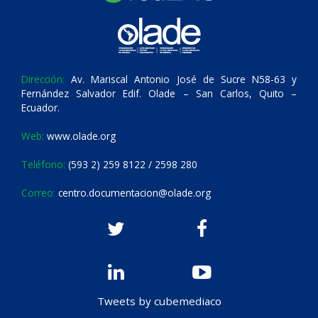
Dirección:
Av. Mariscal Antonio José de Sucre N58-63 y
Fernández Salvador Edif. Olade – San Carlos, Quito –
Ecuador.
Web:
www.olade.org
Teléfono:
(593 2) 259 8122 / 2598 280
Correo:
centro.documentacion@olade.org
Tweets by cubemediaco